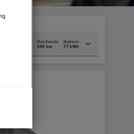
ung
rtline
Reichweite
Batterie
550 km
77 kWh