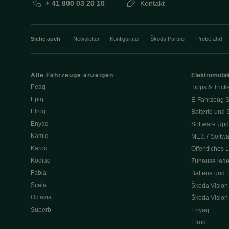
+ 41 800 03 20 10
Kontakt
Siehe auch
Newsletter
Konfigurator
Škoda Partner
Probefahrt
Alle Fahrzeuge anzeigen
Elektromobili
Peaq
Tipps & Trick
Epiq
E-Fahrzeug S
Elroq
Batterie und 
Enyaq
Software Upd
Kamiq
ME3.7 Softwa
Karoq
Öffentliches 
Kodiaq
Zuhause lad
Fabia
Batterie und 
Scala
Škoda Vision
Octavia
Škoda Vision
Superb
Enyaq
Elroq