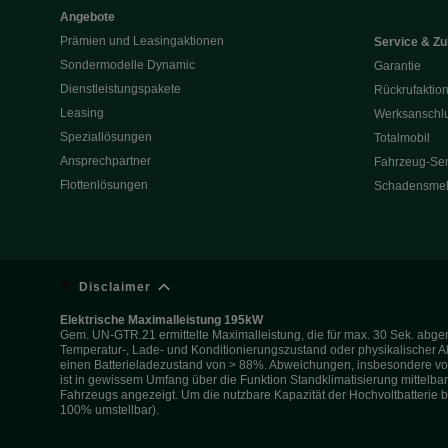
Angebote
Prämien und Leasingaktionen
Service & Z
Sondermodelle Dynamic
Garantie
Dienstleistungspakete
Rückrufaktio
Leasing
Werksanschlu
Speziallösungen
Totalmobil
Ansprechpartner
Fahrzeug-Ser
Flottenlösungen
Schadensme
Disclaimer
Elektrische Maximalleistung 195kW
Gem. UN-GTR.21 ermittelte Maximalleistung, die für max. 30 Sek. abger
Temperatur-, Lade- und Konditionierungszustand oder physikalischer Al
einen Batterieladezustand von > 88%. Abweichungen, insbesondere von 
ist in gewissem Umfang über die Funktion Standklimatisierung mittelbar
Fahrzeugs angezeigt. Um die nutzbare Kapazität der Hochvoltbatterie bes
100% umstellbar).