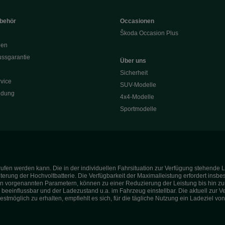
ubehör
Occasionen
Škoda Occasion Plus
nen
ssgarantie
Über uns
Sicherheit
vice
SUV-Modelle
ldung
4x4-Modelle
Sportmodelle
ufen werden kann. Die in der individuellen Fahrsituation zur Verfügung stehende L
terung der Hochvoltbatterie. Die Verfügbarkeit der Maximalleistung erfordert insb
vorgenannten Parametern, können zu einer Reduzierung der Leistung bis hin zur N
 beeinflussbar und der Ladezustand u.a. im Fahrzeug einstellbar. Die aktuell zur 
tmöglich zu erhalten, empfiehlt es sich, für die tägliche Nutzung ein Ladeziel von 