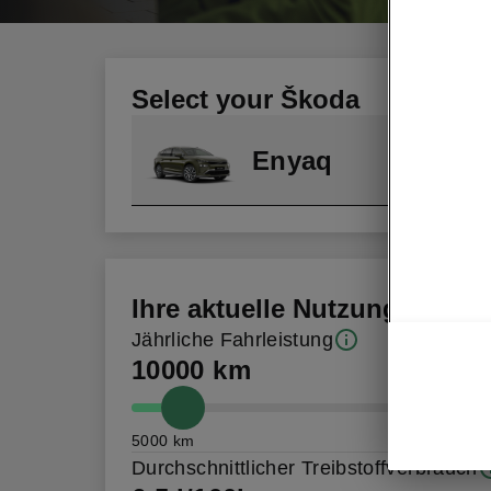
Select your Škoda
Enyaq
Ihre aktuelle Nutzung
Jährliche Fahrleistung
10000 km
5000 km
Durchschnittlicher Treibstoffverbrauch