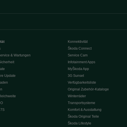
tät
Konnektivität
s
Škoda Connect
ervice & Wartungen
Service Cam
Sicherheit
Infotainment Apps
ate
MyŠkoda App
re Update
3G Sunset
Laden
Verfügbarkeitsliste
en
Original Zubehör-Kataloge
Reichweite
Winterräder
 O
Transportsysteme
 7S
Komfort & Ausstattung
Škoda Original Teile
Škoda Lifestyle