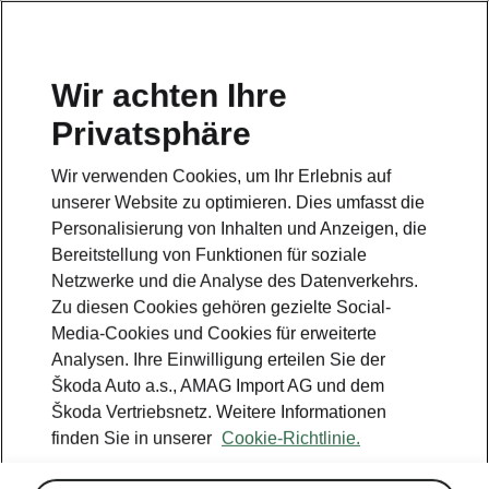
DE
Wir achten Ihre
Privatsphäre
ZURÜCK ZU DEN MODELLEN
Wir verwenden Cookies, um Ihr Erlebnis auf
unserer Website zu optimieren. Dies umfasst die
Karoq -
Personalisierung von Inhalten und Anzeigen, die
Bedienungsanleitung
Bereitstellung von Funktionen für soziale
Netzwerke und die Analyse des Datenverkehrs.
Zu diesen Cookies gehören gezielte Social-
Media-Cookies und Cookies für erweiterte
Parameter suchen
Analysen. Ihre Einwilligung erteilen Sie der
Škoda Auto a.s., AMAG Import AG und dem
Produktionszeitraum
Škoda Vertriebsnetz. Weitere Informationen
2026/8
finden Sie in unserer
Cookie-Richtlinie.