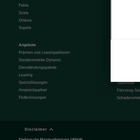
Fabia
Batterie und 
Scala
Škoda Vision
Octavia
Škoda Vision
Superb
Enyaq
Elroq
Angebote
Prämien und Leasingaktionen
Service & Z
Sondermodelle Dynamic
Garantie
Dienstleistungspakete
Rückrufaktio
Leasing
Werksanschlu
Speziallösungen
Totalmobil
Ansprechpartner
Fahrzeug-Ser
Flottenlösungen
Schadensme
Disclaimer
Elektrische Maximalleistung 195kW