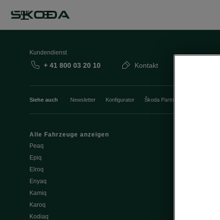
DE
Kundendienst
+ 41 800 03 20 10
Kontakt
Siehe auch
Newsletter
Konfigurator
Škoda Partner
Probefahrt
Alle Fahrzeuge anzeigen
Elektromobili
Peaq
Tipps & Trick
Epiq
E-Fahrzeug S
Elroq
Batterie und 
Enyaq
Software Upd
Kamiq
ME3.7 Softwa
Karoq
Öffentliches 
Kodiaq
Zuhause lad