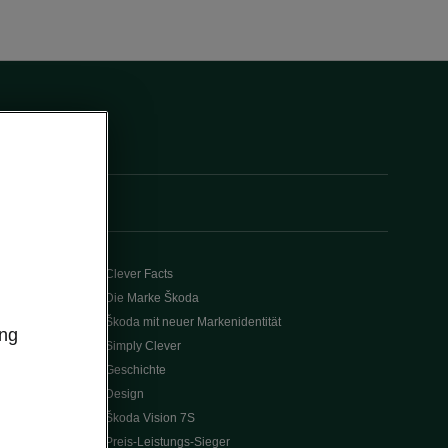
Clever Facts
Die Marke Škoda
Škoda mit neuer Markenidentität
ung
Simply Clever
Geschichte
Design
Škoda Vision 7S
Preis-Leistungs-Sieger