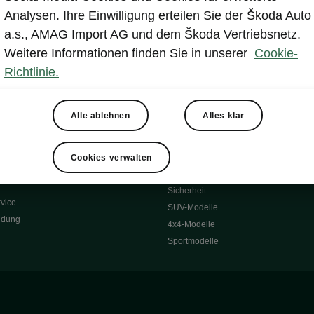
Reichweite
Winterräder
Analysen. Ihre Einwilligung erteilen Sie der Škoda Auto
 O
Transportsysteme
a.s., AMAG Import AG und dem Škoda Vertriebsnetz.
 7S
Komfort & Ausstattung
Weitere Informationen finden Sie in unserer
Cookie-
Škoda Original Teile
Richtlinie.
Škoda Lifestyle
Alle ablehnen
Alles klar
ubehör
Occasionen
Škoda Occasion Plus
nen
Cookies verwalten
ssgarantie
Über uns
Sicherheit
vice
SUV-Modelle
ldung
4x4-Modelle
Sportmodelle