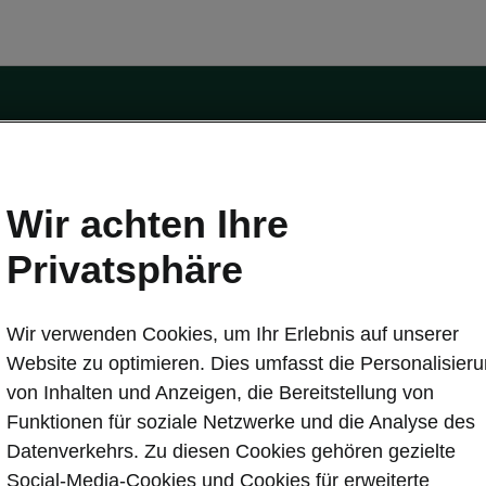
Wir achten Ihre
Privatsphäre
tät
Konnektivität
s
Škoda Connect
Wir verwenden Cookies, um Ihr Erlebnis auf unserer
ervice & Wartungen
Service Cam
Website zu optimieren. Dies umfasst die Personalisier
Sicherheit
Infotainment Apps
von Inhalten und Anzeigen, die Bereitstellung von
ate
MyŠkoda App
Funktionen für soziale Netzwerke und die Analyse des
re Update
3G Sunset
Datenverkehrs. Zu diesen Cookies gehören gezielte
Laden
Verfügbarkeitsliste
Social-Media-Cookies und Cookies für erweiterte
en
Original Zubehör-Kataloge