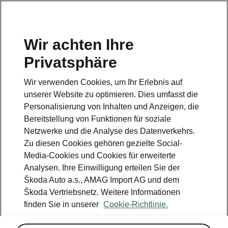
DE
Wir achten Ihre
Kundendienst
Privatsphäre
+ 41 800 03 20 10
Wir verwenden Cookies, um Ihr Erlebnis auf
Kontakt
unserer Website zu optimieren. Dies umfasst die
Personalisierung von Inhalten und Anzeigen, die
Bereitstellung von Funktionen für soziale
Netzwerke und die Analyse des Datenverkehrs.
Zu diesen Cookies gehören gezielte Social-
Media-Cookies und Cookies für erweiterte
Siehe auch
Analysen. Ihre Einwilligung erteilen Sie der
Newsletter
Škoda Auto a.s., AMAG Import AG und dem
Škoda Vertriebsnetz. Weitere Informationen
Konfigurator
finden Sie in unserer
Cookie-Richtlinie.
Škoda Partner