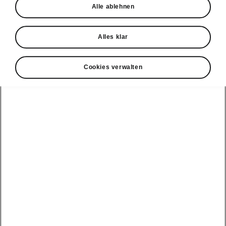
Alle ablehnen
Probefahrt
Alles klar
Cookies verwalten
Konnektivität
Clever Facts
Škoda Connect
Die Marke
Alle
Elektromobilität
Škoda
Fahrzeuge
Service Cam
anzeigen
Tipps & Tricks
Škoda mit neuer
Markenidentität
Infotainment
Peaq
E-Fahrzeug
Apps
Service &
Simply Clever
Wartungen
Epiq
MyŠkoda App
Geschichte
Batterie und
Elroq
3G Sunset
Sicherheit
Design
Enyaq
Verfügbarkeitsliste
Software Update
Škoda Vision 7S
Kamiq
Original
ME3.7 Software
Zubehör-
Preis-Leistungs-
Update
Karoq
Kataloge
Sieger
Öffentliches
Kodiaq
Winterräder
Newsletter