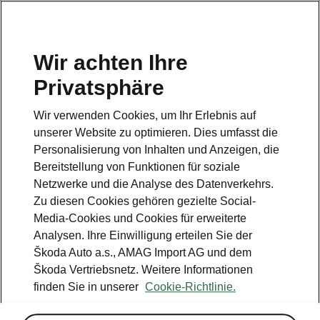
DE
Wir achten Ihre
Kundendienst
Privatsphäre
+ 41 800 03 20 10
Wir verwenden Cookies, um Ihr Erlebnis auf
Kontakt
unserer Website zu optimieren. Dies umfasst die
Personalisierung von Inhalten und Anzeigen, die
Bereitstellung von Funktionen für soziale
Netzwerke und die Analyse des Datenverkehrs.
Zu diesen Cookies gehören gezielte Social-
Media-Cookies und Cookies für erweiterte
Siehe auch
Analysen. Ihre Einwilligung erteilen Sie der
Newsletter
Škoda Auto a.s., AMAG Import AG und dem
Škoda Vertriebsnetz. Weitere Informationen
Konfigurator
finden Sie in unserer
Cookie-Richtlinie.
Škoda Partner