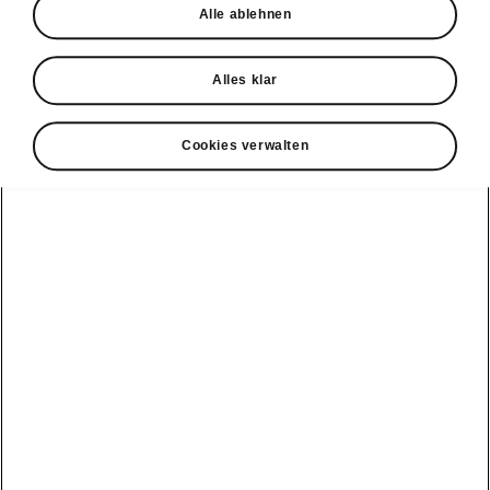
Alle ablehnen
Probefahrt
Alles klar
Cookies verwalten
Konnektivität
Clever Facts
Škoda Connect
Die Marke
Alle
Elektromobilität
Škoda
Fahrzeuge
Service Cam
anzeigen
Tipps & Tricks
Škoda mit neuer
Markenidentität
Infotainment
Peaq
E-Fahrzeug
Apps
Service &
Simply Clever
Wartungen
Epiq
MyŠkoda App
Geschichte
Batterie und
Elroq
3G Sunset
Sicherheit
Design
Enyaq
Verfügbarkeitsliste
Software Update
Škoda Vision 7S
Kamiq
Original
ME3.7 Software
Zubehör-
Preis-Leistungs-
Update
Karoq
Kataloge
Sieger
Öffentliches
Kodiaq
Winterräder
Newsletter