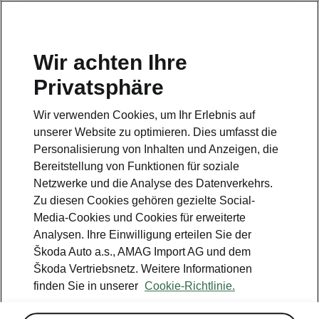
DE
Wir achten Ihre
Kundendienst
Privatsphäre
+ 41 800 03 20 10
Wir verwenden Cookies, um Ihr Erlebnis auf
Kontakt
unserer Website zu optimieren. Dies umfasst die
Personalisierung von Inhalten und Anzeigen, die
Bereitstellung von Funktionen für soziale
Netzwerke und die Analyse des Datenverkehrs.
Zu diesen Cookies gehören gezielte Social-
Media-Cookies und Cookies für erweiterte
Siehe auch
Analysen. Ihre Einwilligung erteilen Sie der
Newsletter
Škoda Auto a.s., AMAG Import AG und dem
Škoda Vertriebsnetz. Weitere Informationen
Konfigurator
finden Sie in unserer
Cookie-Richtlinie.
Škoda Partner