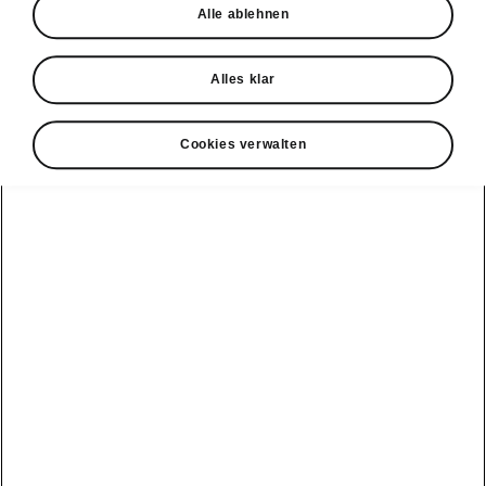
Alle ablehnen
Probefahrt
Alles klar
Cookies verwalten
Konnektivität
Clever Facts
Škoda Connect
Die Marke
Alle
Elektromobilität
Škoda
Fahrzeuge
Service Cam
anzeigen
Tipps & Tricks
Škoda mit neuer
Markenidentität
Infotainment
Peaq
E-Fahrzeug
Apps
Service &
Simply Clever
Wartungen
Epiq
MyŠkoda App
Geschichte
Batterie und
Elroq
3G Sunset
Sicherheit
Design
Enyaq
Verfügbarkeitsliste
Software Update
Škoda Vision 7S
Kamiq
Original
ME3.7 Software
Zubehör-
Preis-Leistungs-
Update
Karoq
Kataloge
Sieger
Öffentliches
Kodiaq
Winterräder
Newsletter