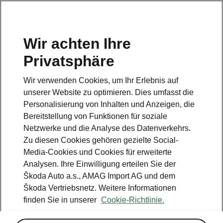
DE
Wir achten Ihre
Kundendienst
Privatsphäre
+ 41 800 03 20 10
Wir verwenden Cookies, um Ihr Erlebnis auf
Kontakt
unserer Website zu optimieren. Dies umfasst die
Personalisierung von Inhalten und Anzeigen, die
Bereitstellung von Funktionen für soziale
Netzwerke und die Analyse des Datenverkehrs.
Zu diesen Cookies gehören gezielte Social-
Media-Cookies und Cookies für erweiterte
Siehe auch
Analysen. Ihre Einwilligung erteilen Sie der
Newsletter
Škoda Auto a.s., AMAG Import AG und dem
Škoda Vertriebsnetz. Weitere Informationen
Konfigurator
finden Sie in unserer
Cookie-Richtlinie.
Škoda Partner