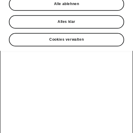
Alle ablehnen
Probefahrt
Alles klar
Cookies verwalten
Konnektivität
Clever Facts
Škoda Connect
Die Marke
Alle
Elektromobilität
Škoda
Fahrzeuge
Service Cam
anzeigen
Tipps & Tricks
Škoda mit neuer
Markenidentität
Infotainment
Peaq
E-Fahrzeug
Apps
Service &
Simply Clever
Wartungen
Epiq
MyŠkoda App
Geschichte
Batterie und
Elroq
3G Sunset
Sicherheit
Design
Enyaq
Verfügbarkeitsliste
Software Update
Škoda Vision 7S
Kamiq
Original
ME3.7 Software
Zubehör-
Preis-Leistungs-
Update
Karoq
Kataloge
Sieger
Öffentliches
Kodiaq
Winterräder
Newsletter