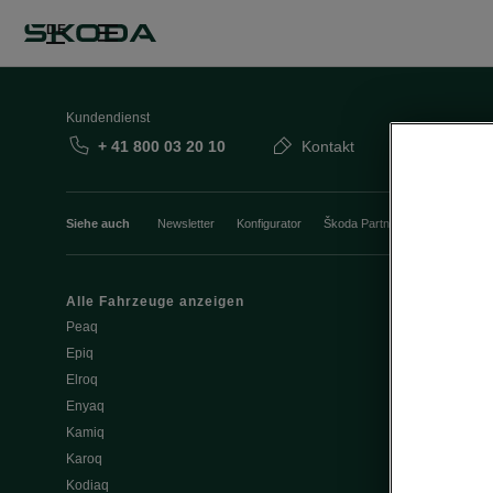
DE
Kundendienst
+ 41 800 03 20 10
Kontakt
Siehe auch
Newsletter
Konfigurator
Škoda Partner
Probefahrt
Alle Fahrzeuge anzeigen
Elektromobili
Peaq
Tipps & Trick
Epiq
E-Fahrzeug S
Elroq
Batterie und 
Enyaq
Software Upd
Kamiq
ME3.7 Softwa
Karoq
Öffentliches 
Kodiaq
Zuhause lad