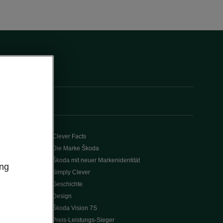
Clever Facts
Die Marke Škoda
Škoda mit neuer Markenidentität
ung
Simply Clever
Geschichte
Design
Škoda Vision 7S
Preis-Leistungs-Sieger