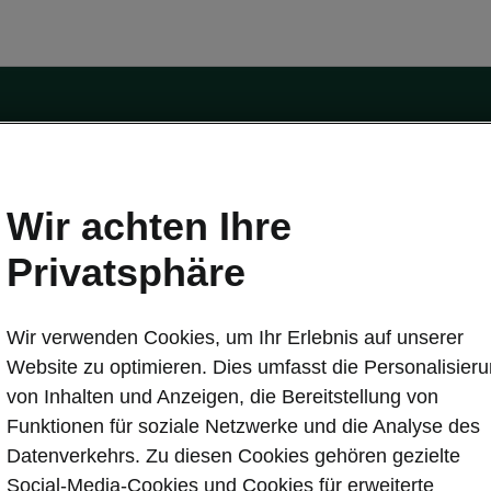
Wir achten Ihre
Privatsphäre
tät
Konnektivität
s
Škoda Connect
Wir verwenden Cookies, um Ihr Erlebnis auf unserer
ervice & Wartungen
Service Cam
Website zu optimieren. Dies umfasst die Personalisier
Sicherheit
Infotainment Apps
von Inhalten und Anzeigen, die Bereitstellung von
ate
MyŠkoda App
Funktionen für soziale Netzwerke und die Analyse des
re Update
3G Sunset
Datenverkehrs. Zu diesen Cookies gehören gezielte
Laden
Verfügbarkeitsliste
Social-Media-Cookies und Cookies für erweiterte
en
Original Zubehör-Kataloge