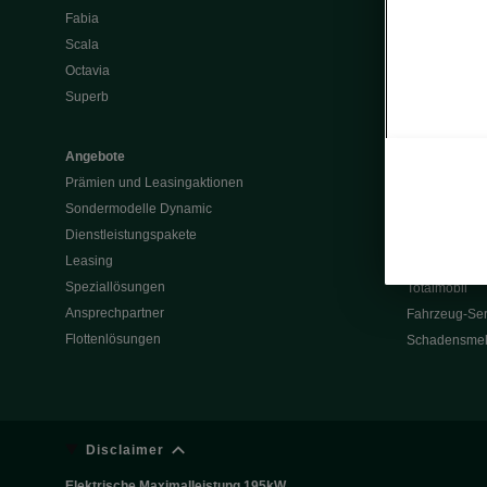
Fabia
Batterie und 
Scala
Škoda Vision
Octavia
Škoda Vision
Superb
Enyaq
Elroq
Angebote
Prämien und Leasingaktionen
Service & Z
Sondermodelle Dynamic
Garantie
Dienstleistungspakete
Rückrufaktio
Leasing
Werksanschlu
Speziallösungen
Totalmobil
Ansprechpartner
Fahrzeug-Ser
Flottenlösungen
Schadensme
Disclaimer
Elektrische Maximalleistung 195kW