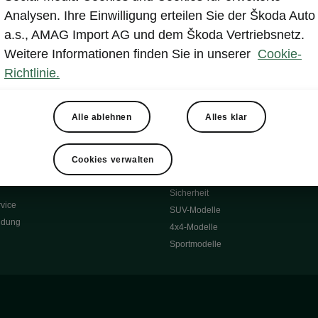
Reichweite
Winterräder
Analysen. Ihre Einwilligung erteilen Sie der Škoda Auto
 O
Transportsysteme
a.s., AMAG Import AG und dem Škoda Vertriebsnetz.
 7S
Komfort & Ausstattung
Weitere Informationen finden Sie in unserer
Cookie-
Škoda Original Teile
Richtlinie.
Škoda Lifestyle
Alle ablehnen
Alles klar
ubehör
Occasionen
Škoda Occasion Plus
nen
Cookies verwalten
ssgarantie
Über uns
Sicherheit
vice
SUV-Modelle
ldung
4x4-Modelle
Sportmodelle