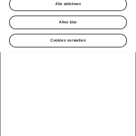
Alle ablehnen
Probefahrt
Alles klar
Cookies verwalten
Konnektivität
Clever Facts
Škoda Connect
Die Marke
Alle
Elektromobilität
Škoda
Fahrzeuge
Service Cam
anzeigen
Tipps & Tricks
Škoda mit neuer
Markenidentität
Infotainment
Peaq
E-Fahrzeug
Apps
Service &
Simply Clever
Wartungen
Epiq
MyŠkoda App
Geschichte
Batterie und
Elroq
3G Sunset
Sicherheit
Design
Enyaq
Verfügbarkeitsliste
Software Update
Škoda Vision 7S
Kamiq
Original
ME3.7 Software
Zubehör-
Preis-Leistungs-
Update
Karoq
Kataloge
Sieger
Öffentliches
Kodiaq
Winterräder
Newsletter