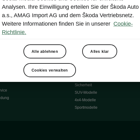
Reichweite
Winterräder
Analysen. Ihre Einwilligung erteilen Sie der Škoda Auto
 O
Transportsysteme
a.s., AMAG Import AG und dem Škoda Vertriebsnetz.
 7S
Komfort & Ausstattung
Weitere Informationen finden Sie in unserer
Cookie-
Škoda Original Teile
Richtlinie.
Škoda Lifestyle
Alle ablehnen
Alles klar
ubehör
Occasionen
Škoda Occasion Plus
nen
Cookies verwalten
ssgarantie
Über uns
Sicherheit
vice
SUV-Modelle
ldung
4x4-Modelle
Sportmodelle