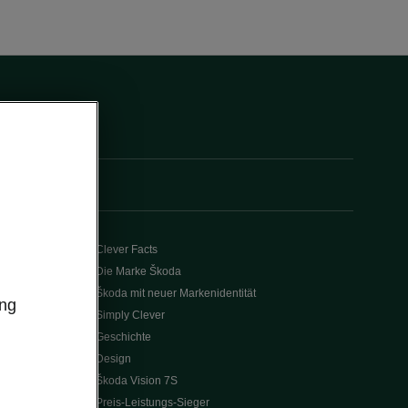
Clever Facts
Die Marke Škoda
Škoda mit neuer Markenidentität
ung
Simply Clever
Geschichte
Design
Škoda Vision 7S
Preis-Leistungs-Sieger