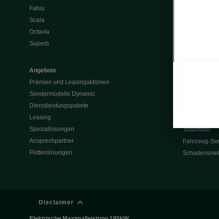
Fabia
Batterie und 
Scala
Škoda Vision
Octavia
Škoda Vision
Superb
Enyaq
Elroq
Angebote
Prämien und Leasingaktionen
Service & Z
Sondermodelle Dynamic
Garantie
Dienstleistungspakete
Rückrufaktio
Leasing
Werksanschlu
Speziallösungen
Totalmobil
Ansprechpartner
Fahrzeug-Ser
Flottenlösungen
Schadensme
Disclaimer
Elektrische Maximalleistung 195kW