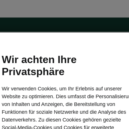
Wir achten Ihre
Privatsphäre
tät
Konnektivität
s
Škoda Connect
Wir verwenden Cookies, um Ihr Erlebnis auf unserer
ervice & Wartungen
Service Cam
Website zu optimieren. Dies umfasst die Personalisier
Sicherheit
Infotainment Apps
von Inhalten und Anzeigen, die Bereitstellung von
ate
MyŠkoda App
Funktionen für soziale Netzwerke und die Analyse des
re Update
3G Sunset
Datenverkehrs. Zu diesen Cookies gehören gezielte
Laden
Verfügbarkeitsliste
Social-Media-Cookies und Cookies für erweiterte
en
Original Zubehör-Kataloge