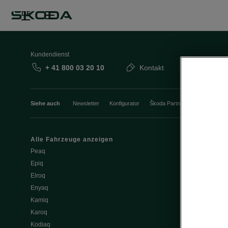
DE
Kundendienst
+ 41 800 03 20 10
Kontakt
Siehe auch
Newsletter
Konfigurator
Škoda Partner
Probefahrt
Alle Fahrzeuge anzeigen
Elektromobili
Peaq
Tipps & Trick
Epiq
E-Fahrzeug S
Elroq
Batterie und 
Enyaq
Software Upd
Kamiq
ME3.7 Softwa
Karoq
Öffentliches 
Kodiaq
Zuhause lad