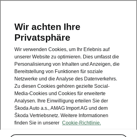
DE
Wir achten Ihre
Kundendienst
Privatsphäre
+ 41 800 03 20 10
Wir verwenden Cookies, um Ihr Erlebnis auf
Kontakt
unserer Website zu optimieren. Dies umfasst die
Personalisierung von Inhalten und Anzeigen, die
Bereitstellung von Funktionen für soziale
Netzwerke und die Analyse des Datenverkehrs.
Zu diesen Cookies gehören gezielte Social-
Media-Cookies und Cookies für erweiterte
Siehe auch
Analysen. Ihre Einwilligung erteilen Sie der
Newsletter
Škoda Auto a.s., AMAG Import AG und dem
Škoda Vertriebsnetz. Weitere Informationen
Konfigurator
finden Sie in unserer
Cookie-Richtlinie.
Škoda Partner