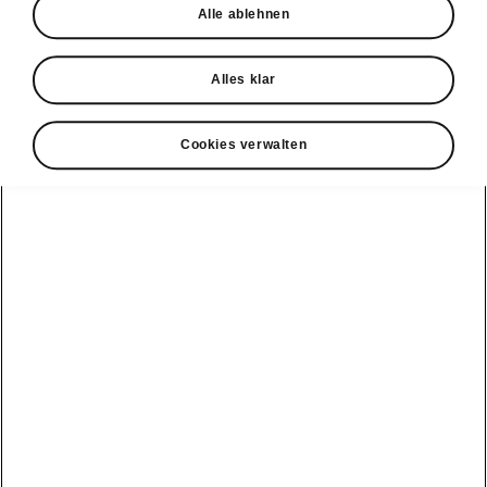
Alle ablehnen
Probefahrt
Alles klar
Cookies verwalten
Konnektivität
Clever Facts
Škoda Connect
Die Marke
Alle
Elektromobilität
Škoda
Fahrzeuge
Service Cam
anzeigen
Tipps & Tricks
Škoda mit neuer
Markenidentität
Infotainment
Peaq
E-Fahrzeug
Apps
Service &
Simply Clever
Wartungen
Epiq
MyŠkoda App
Geschichte
Batterie und
Elroq
3G Sunset
Sicherheit
Design
Enyaq
Verfügbarkeitsliste
Software Update
Škoda Vision 7S
Kamiq
Original
ME3.7 Software
Zubehör-
Preis-Leistungs-
Update
Karoq
Kataloge
Sieger
Öffentliches
Kodiaq
Winterräder
Newsletter