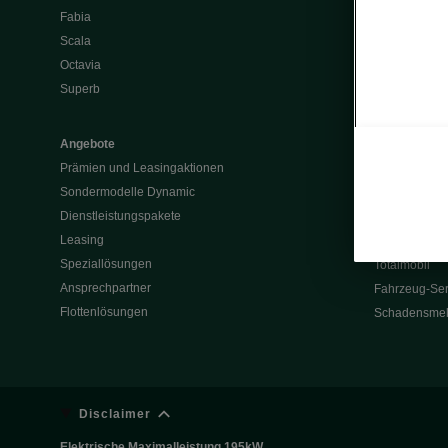
Fabia
Batterie und 
Scala
Škoda Vision
Octavia
Škoda Vision
Superb
Enyaq
Elroq
Angebote
Prämien und Leasingaktionen
Service & Z
Sondermodelle Dynamic
Garantie
Dienstleistungspakete
Rückrufaktio
Leasing
Werksanschlu
Speziallösungen
Totalmobil
Ansprechpartner
Fahrzeug-Ser
Flottenlösungen
Schadensme
Disclaimer
Elektrische Maximalleistung 195kW