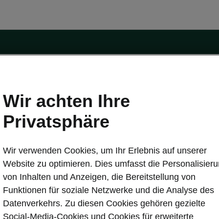
Wir achten Ihre
Privatsphäre
tät
Konnektivität
s
Škoda Connect
Wir verwenden Cookies, um Ihr Erlebnis auf unserer
ervice & Wartungen
Service Cam
Website zu optimieren. Dies umfasst die Personalisier
Sicherheit
Infotainment Apps
von Inhalten und Anzeigen, die Bereitstellung von
ate
MyŠkoda App
Funktionen für soziale Netzwerke und die Analyse des
re Update
3G Sunset
Datenverkehrs. Zu diesen Cookies gehören gezielte
Laden
Verfügbarkeitsliste
Social-Media-Cookies und Cookies für erweiterte
en
Original Zubehör-Kataloge