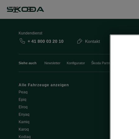
DE
Kundendienst
+ 41 800 03 20 10
Kontakt
Siehe auch
Newsletter
Konfigurator
Škoda Partner
Probefahrt
Alle Fahrzeuge anzeigen
Elektromobili
Peaq
Tipps & Trick
Epiq
E-Fahrzeug S
Elroq
Batterie und 
Enyaq
Software Upd
Kamiq
ME3.7 Softwa
Karoq
Öffentliches 
Kodiaq
Zuhause lad