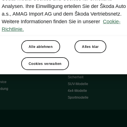
Reichweite
Winterräder
Analysen. Ihre Einwilligung erteilen Sie der Škoda Auto
 O
Transportsysteme
a.s., AMAG Import AG und dem Škoda Vertriebsnetz.
 7S
Komfort & Ausstattung
Weitere Informationen finden Sie in unserer
Cookie-
Škoda Original Teile
Richtlinie.
Škoda Lifestyle
Alle ablehnen
Alles klar
ubehör
Occasionen
Škoda Occasion Plus
nen
Cookies verwalten
ssgarantie
Über uns
Sicherheit
vice
SUV-Modelle
ldung
4x4-Modelle
Sportmodelle