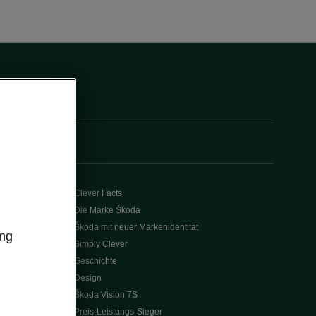
Clever Facts
Die Marke Škoda
Škoda mit neuer Markenidentität
ung
Simply Clever
Geschichte
Design
Škoda Vision 7S
Preis-Leistungs-Sieger