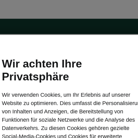
Wir achten Ihre
Privatsphäre
tät
Konnektivität
s
Škoda Connect
Wir verwenden Cookies, um Ihr Erlebnis auf unserer
ervice & Wartungen
Service Cam
Website zu optimieren. Dies umfasst die Personalisier
Sicherheit
Infotainment Apps
von Inhalten und Anzeigen, die Bereitstellung von
ate
MyŠkoda App
Funktionen für soziale Netzwerke und die Analyse des
re Update
3G Sunset
Datenverkehrs. Zu diesen Cookies gehören gezielte
Laden
Verfügbarkeitsliste
Social-Media-Cookies und Cookies für erweiterte
en
Original Zubehör-Kataloge