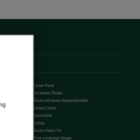
Clever Facts
Die Marke Škoda
Škoda mit neuer Markenidentität
ung
Simply Clever
Geschichte
Design
Škoda Vision 7S
Preis-Leistungs-Sieger