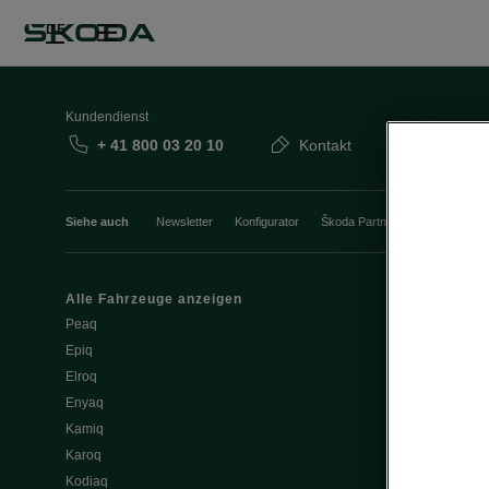
DE
Kundendienst
+ 41 800 03 20 10
Kontakt
Siehe auch
Newsletter
Konfigurator
Škoda Partner
Probefahrt
Alle Fahrzeuge anzeigen
Elektromobili
Peaq
Tipps & Trick
Epiq
E-Fahrzeug S
Elroq
Batterie und 
Enyaq
Software Upd
Kamiq
ME3.7 Softwa
Karoq
Öffentliches 
Kodiaq
Zuhause lad