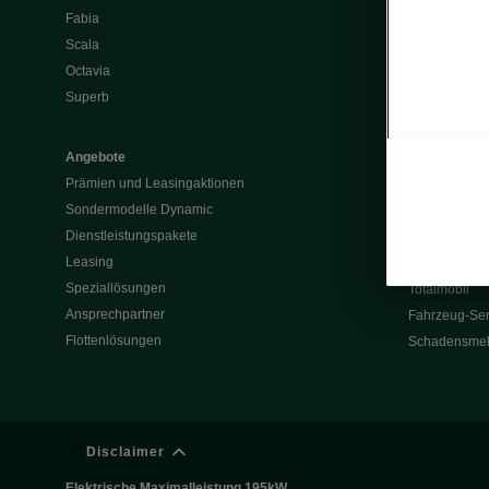
Fabia
Batterie und 
Scala
Škoda Vision
Octavia
Škoda Vision
Superb
Enyaq
Elroq
Angebote
Prämien und Leasingaktionen
Service & Z
Sondermodelle Dynamic
Garantie
Dienstleistungspakete
Rückrufaktio
Leasing
Werksanschlu
Speziallösungen
Totalmobil
Ansprechpartner
Fahrzeug-Ser
Flottenlösungen
Schadensme
Disclaimer
Elektrische Maximalleistung 195kW