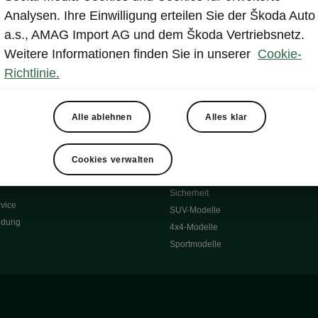
Reichweite
Winterräder
Analysen. Ihre Einwilligung erteilen Sie der Škoda Auto
 O
Transportsysteme
a.s., AMAG Import AG und dem Škoda Vertriebsnetz.
 7S
Komfort & Ausstattung
Weitere Informationen finden Sie in unserer
Cookie-
Škoda Original Teile
Richtlinie.
Škoda Lifestyle
Alle ablehnen
Alles klar
ubehör
Occasionen
Škoda Occasion Plus
nen
Cookies verwalten
ssgarantie
Über uns
Sicherheit
vice
SUV-Modelle
ldung
4x4-Modelle
Sportmodelle