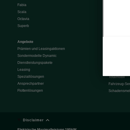
Fabia
Batterie und 
Scala
Škoda Vision
Octavia
Škoda Vision
Superb
Enyaq
Elroq
Angebote
Prämien und Leasingaktionen
Service & Z
Sondermodelle Dynamic
Garantie
Dienstleistungspakete
Rückrufaktio
Leasing
Werksanschlu
Speziallösungen
Totalmobil
Ansprechpartner
Fahrzeug-Ser
Flottenlösungen
Schadensme
Disclaimer
Elektrische Maximalleistung 195kW