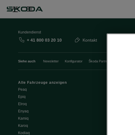
DE
Kundendienst
+ 41 800 03 20 10
Kontakt
Siehe auch
Newsletter
Konfigurator
Škoda Partner
Probefahrt
Alle Fahrzeuge anzeigen
Elektromobili
Peaq
Tipps & Trick
Epiq
E-Fahrzeug S
Elroq
Batterie und 
Enyaq
Software Upd
Kamiq
ME3.7 Softwa
Karoq
Öffentliches 
Kodiaq
Zuhause lad