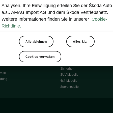
Reichweite
Winterräder
Analysen. Ihre Einwilligung erteilen Sie der Škoda Auto
 O
Transportsysteme
a.s., AMAG Import AG und dem Škoda Vertriebsnetz.
 7S
Komfort & Ausstattung
Weitere Informationen finden Sie in unserer
Cookie-
Škoda Original Teile
Richtlinie.
Škoda Lifestyle
Alle ablehnen
Alles klar
ubehör
Occasionen
Škoda Occasion Plus
nen
Cookies verwalten
ssgarantie
Über uns
Sicherheit
vice
SUV-Modelle
ldung
4x4-Modelle
Sportmodelle