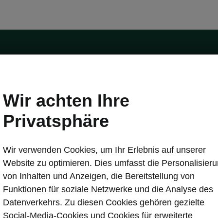
Wir achten Ihre
Privatsphäre
tät
Konnektivität
s
Škoda Connect
Wir verwenden Cookies, um Ihr Erlebnis auf unserer
ervice & Wartungen
Service Cam
Website zu optimieren. Dies umfasst die Personalisier
Sicherheit
Infotainment Apps
von Inhalten und Anzeigen, die Bereitstellung von
ate
MyŠkoda App
Funktionen für soziale Netzwerke und die Analyse des
re Update
3G Sunset
Datenverkehrs. Zu diesen Cookies gehören gezielte
Laden
Verfügbarkeitsliste
Social-Media-Cookies und Cookies für erweiterte
en
Original Zubehör-Kataloge