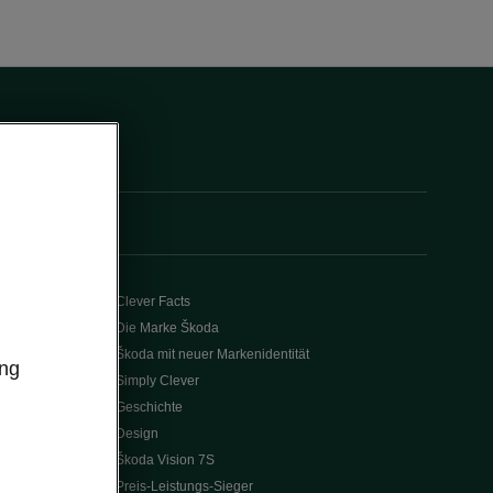
Clever Facts
Die Marke Škoda
Škoda mit neuer Markenidentität
ung
Simply Clever
Geschichte
Design
Škoda Vision 7S
Preis-Leistungs-Sieger