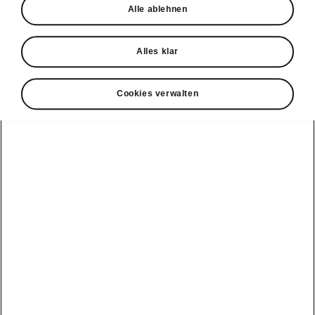
Alle ablehnen
Probefahrt
Alles klar
Cookies verwalten
Konnektivität
Clever Facts
Škoda Connect
Die Marke
Alle
Elektromobilität
Škoda
Fahrzeuge
Service Cam
anzeigen
Tipps & Tricks
Škoda mit neuer
Markenidentität
Infotainment
Peaq
E-Fahrzeug
Apps
Service &
Simply Clever
Wartungen
Epiq
MyŠkoda App
Geschichte
Batterie und
Elroq
3G Sunset
Sicherheit
Design
Enyaq
Verfügbarkeitsliste
Software Update
Škoda Vision 7S
Kamiq
Original
ME3.7 Software
Zubehör-
Preis-Leistungs-
Update
Karoq
Kataloge
Sieger
Öffentliches
Kodiaq
Winterräder
Newsletter