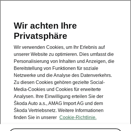
DE
Wir achten Ihre
Kundendienst
Privatsphäre
+ 41 800 03 20 10
Wir verwenden Cookies, um Ihr Erlebnis auf
Kontakt
unserer Website zu optimieren. Dies umfasst die
Personalisierung von Inhalten und Anzeigen, die
Bereitstellung von Funktionen für soziale
Netzwerke und die Analyse des Datenverkehrs.
Zu diesen Cookies gehören gezielte Social-
Media-Cookies und Cookies für erweiterte
Siehe auch
Analysen. Ihre Einwilligung erteilen Sie der
Newsletter
Škoda Auto a.s., AMAG Import AG und dem
Škoda Vertriebsnetz. Weitere Informationen
Konfigurator
finden Sie in unserer
Cookie-Richtlinie.
Škoda Partner