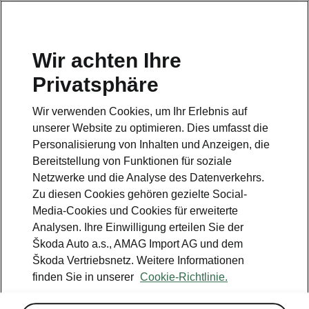
DE
Wir achten Ihre
Kundendienst
Privatsphäre
+ 41 800 03 20 10
Wir verwenden Cookies, um Ihr Erlebnis auf
Kontakt
unserer Website zu optimieren. Dies umfasst die
Personalisierung von Inhalten und Anzeigen, die
Bereitstellung von Funktionen für soziale
Netzwerke und die Analyse des Datenverkehrs.
Zu diesen Cookies gehören gezielte Social-
Media-Cookies und Cookies für erweiterte
Siehe auch
Analysen. Ihre Einwilligung erteilen Sie der
Newsletter
Škoda Auto a.s., AMAG Import AG und dem
Škoda Vertriebsnetz. Weitere Informationen
Konfigurator
finden Sie in unserer
Cookie-Richtlinie.
Škoda Partner