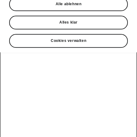
Alle ablehnen
Probefahrt
Alles klar
Cookies verwalten
Konnektivität
Clever Facts
Škoda Connect
Die Marke
Alle
Elektromobilität
Škoda
Fahrzeuge
Service Cam
anzeigen
Tipps & Tricks
Škoda mit neuer
Markenidentität
Infotainment
Peaq
E-Fahrzeug
Apps
Service &
Simply Clever
Wartungen
Epiq
MyŠkoda App
Geschichte
Batterie und
Elroq
3G Sunset
Sicherheit
Design
Enyaq
Verfügbarkeitsliste
Software Update
Škoda Vision 7S
Kamiq
Original
ME3.7 Software
Zubehör-
Preis-Leistungs-
Update
Karoq
Kataloge
Sieger
Öffentliches
Kodiaq
Winterräder
Newsletter