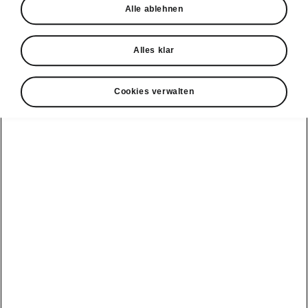
Alle ablehnen
Probefahrt
Alles klar
Cookies verwalten
Konnektivität
Clever Facts
Škoda Connect
Die Marke
Alle
Elektromobilität
Škoda
Fahrzeuge
Service Cam
anzeigen
Tipps & Tricks
Škoda mit neuer
Markenidentität
Infotainment
Peaq
E-Fahrzeug
Apps
Service &
Simply Clever
Wartungen
Epiq
MyŠkoda App
Geschichte
Batterie und
Elroq
3G Sunset
Sicherheit
Design
Enyaq
Verfügbarkeitsliste
Software Update
Škoda Vision 7S
Kamiq
Original
ME3.7 Software
Zubehör-
Preis-Leistungs-
Update
Karoq
Kataloge
Sieger
Öffentliches
Kodiaq
Winterräder
Newsletter