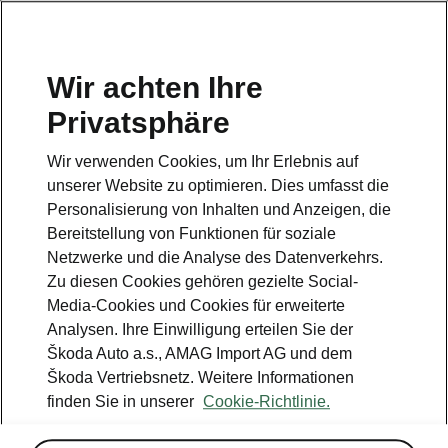
DE
Wir achten Ihre
Kundendienst
Privatsphäre
+ 41 800 03 20 10
Wir verwenden Cookies, um Ihr Erlebnis auf
Kontakt
unserer Website zu optimieren. Dies umfasst die
Personalisierung von Inhalten und Anzeigen, die
Bereitstellung von Funktionen für soziale
Netzwerke und die Analyse des Datenverkehrs.
Zu diesen Cookies gehören gezielte Social-
Media-Cookies und Cookies für erweiterte
Siehe auch
Analysen. Ihre Einwilligung erteilen Sie der
Newsletter
Škoda Auto a.s., AMAG Import AG und dem
Škoda Vertriebsnetz. Weitere Informationen
Konfigurator
finden Sie in unserer
Cookie-Richtlinie.
Škoda Partner