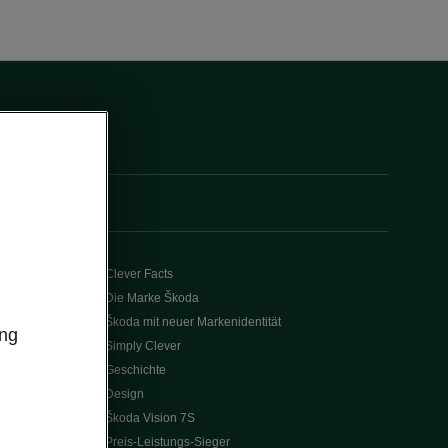
Clever Facts
Die Marke Škoda
Škoda mit neuer Markenidentität
ung
Simply Clever
Geschichte
Design
Škoda Vision 7S
Preis-Leistungs-Sieger