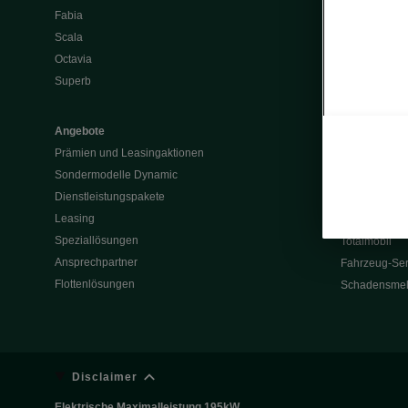
Fabia
Batterie und 
Scala
Škoda Vision
Octavia
Škoda Vision
Superb
Enyaq
Elroq
Angebote
Prämien und Leasingaktionen
Service & Z
Sondermodelle Dynamic
Garantie
Dienstleistungspakete
Rückrufaktio
Leasing
Werksanschlu
Speziallösungen
Totalmobil
Ansprechpartner
Fahrzeug-Ser
Flottenlösungen
Schadensme
Disclaimer
Elektrische Maximalleistung 195kW