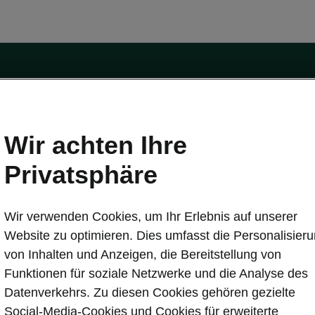
Wir achten Ihre
Privatsphäre
tät
Konnektivität
s
Škoda Connect
Wir verwenden Cookies, um Ihr Erlebnis auf unserer
ervice & Wartungen
Service Cam
Website zu optimieren. Dies umfasst die Personalisier
Sicherheit
Infotainment Apps
von Inhalten und Anzeigen, die Bereitstellung von
ate
MyŠkoda App
Funktionen für soziale Netzwerke und die Analyse des
re Update
3G Sunset
Datenverkehrs. Zu diesen Cookies gehören gezielte
Laden
Verfügbarkeitsliste
Social-Media-Cookies und Cookies für erweiterte
en
Original Zubehör-Kataloge