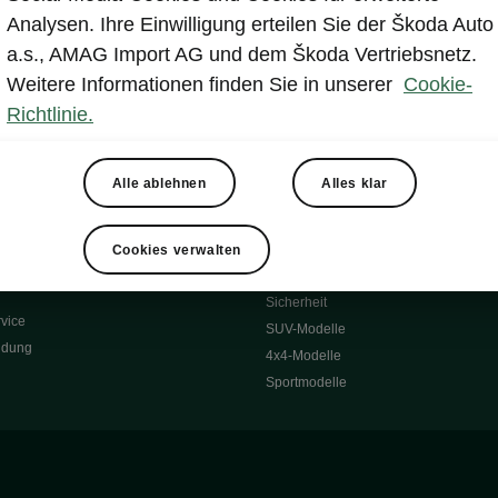
Reichweite
Winterräder
Analysen. Ihre Einwilligung erteilen Sie der Škoda Auto
 O
Transportsysteme
a.s., AMAG Import AG und dem Škoda Vertriebsnetz.
 7S
Komfort & Ausstattung
Weitere Informationen finden Sie in unserer
Cookie-
Škoda Original Teile
Richtlinie.
Škoda Lifestyle
Alle ablehnen
Alles klar
ubehör
Occasionen
Škoda Occasion Plus
nen
Cookies verwalten
ssgarantie
Über uns
Sicherheit
vice
SUV-Modelle
ldung
4x4-Modelle
Sportmodelle