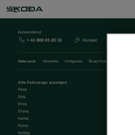
DE
Kundendienst
+ 41 800 03 20 10
Kontakt
Siehe auch
Newsletter
Konfigurator
Škoda Partner
Probefahrt
Alle Fahrzeuge anzeigen
Elektromobili
Peaq
Tipps & Trick
Epiq
E-Fahrzeug S
Elroq
Batterie und 
Enyaq
Software Upd
Kamiq
ME3.7 Softwa
Karoq
Öffentliches 
Kodiaq
Zuhause lad