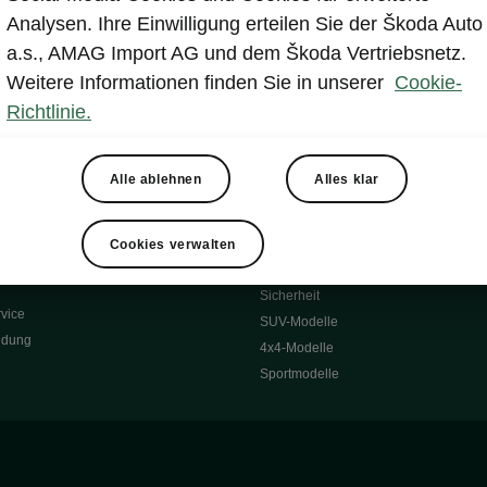
Reichweite
Winterräder
Analysen. Ihre Einwilligung erteilen Sie der Škoda Auto
 O
Transportsysteme
a.s., AMAG Import AG und dem Škoda Vertriebsnetz.
 7S
Komfort & Ausstattung
Weitere Informationen finden Sie in unserer
Cookie-
Škoda Original Teile
Richtlinie.
Škoda Lifestyle
Alle ablehnen
Alles klar
ubehör
Occasionen
Škoda Occasion Plus
nen
Cookies verwalten
ssgarantie
Über uns
Sicherheit
vice
SUV-Modelle
ldung
4x4-Modelle
Sportmodelle