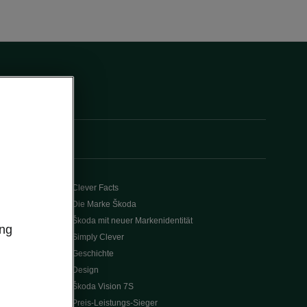
Clever Facts
Die Marke Škoda
Škoda mit neuer Markenidentität
ung
Simply Clever
Geschichte
Design
Škoda Vision 7S
Preis-Leistungs-Sieger