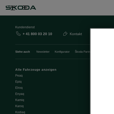
DE
Kundendienst
+ 41 800 03 20 10
Kontakt
Siehe auch
Newsletter
Konfigurator
Škoda Partner
Probefahrt
Alle Fahrzeuge anzeigen
Elektromobili
Peaq
Tipps & Trick
Epiq
E-Fahrzeug S
Elroq
Batterie und 
Enyaq
Software Upd
Kamiq
ME3.7 Softwa
Karoq
Öffentliches 
Kodiaq
Zuhause lad