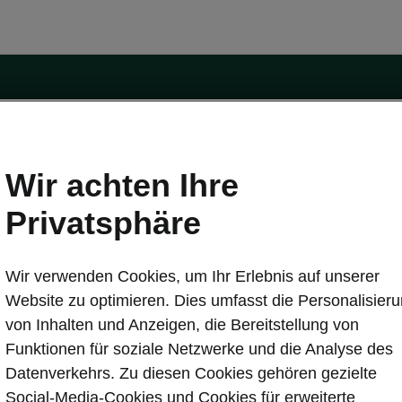
Wir achten Ihre
Privatsphäre
tät
Konnektivität
s
Škoda Connect
Wir verwenden Cookies, um Ihr Erlebnis auf unserer
ervice & Wartungen
Service Cam
Website zu optimieren. Dies umfasst die Personalisier
Sicherheit
Infotainment Apps
von Inhalten und Anzeigen, die Bereitstellung von
ate
MyŠkoda App
Funktionen für soziale Netzwerke und die Analyse des
re Update
3G Sunset
Datenverkehrs. Zu diesen Cookies gehören gezielte
Laden
Verfügbarkeitsliste
Social-Media-Cookies und Cookies für erweiterte
en
Original Zubehör-Kataloge