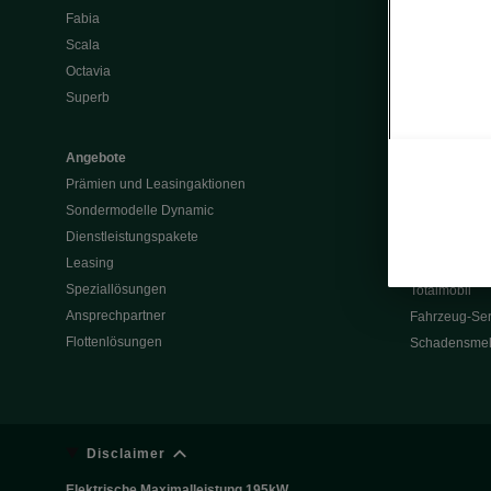
Fabia
Batterie und 
Scala
Škoda Vision
Octavia
Škoda Vision
Superb
Enyaq
Elroq
Angebote
Prämien und Leasingaktionen
Service & Z
Sondermodelle Dynamic
Garantie
Dienstleistungspakete
Rückrufaktio
Leasing
Werksanschlu
Speziallösungen
Totalmobil
Ansprechpartner
Fahrzeug-Ser
Flottenlösungen
Schadensme
Disclaimer
Elektrische Maximalleistung 195kW