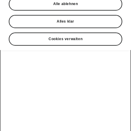
Alle ablehnen
Felgen
Alles klar
Ein markantes Fahrzeug braucht markante
Felgen. Deshalb empfehlen wir, die
Cookies verwalten
Ausstattung Ihres Škoda mit Leichtmetallfelgen
aus dem Škoda Original Zubehör® zu
kombinieren. Alle Felgen bieten die ideale
Kombination von Qualität, Funktionalität und
Ästhetik.