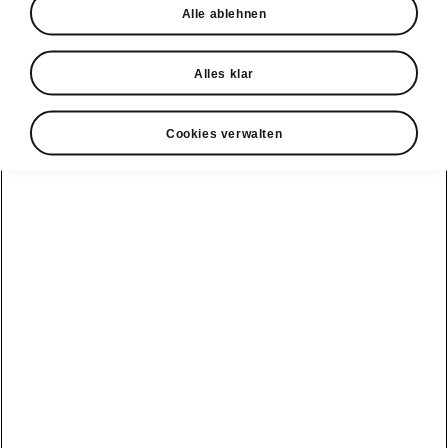
Newsletter
Alle ablehnen
Konfigurator
Alles klar
Škoda Partner
Probefahrt
Cookies verwalten
Konnektivität
Clever Facts
Škoda Connect
Die Marke
Alle
Elektromobilität
Škoda
Fahrzeuge
Service Cam
anzeigen
Tipps & Tricks
Škoda mit neuer
Markenidentität
Infotainment
Peaq
E-Fahrzeug
Apps
Service &
Simply Clever
Wartungen
Epiq
MyŠkoda App
Geschichte
Batterie und
Elroq
3G Sunset
Sicherheit
Design