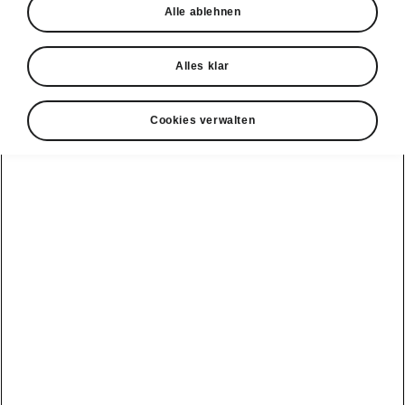
Alle ablehnen
Alles klar
Cookies verwalten
Škoda Epiq Einfaches Parkieren
Intelligenter Parkassistent
Der intelligente Parkassistent unterstützt Sie
beim Einparkieren in eine Reihe
parallel oder
rechtwinklig parkierter Fahrzeuge
und beim
Ausparkieren aus solchen Parklücken.
Das