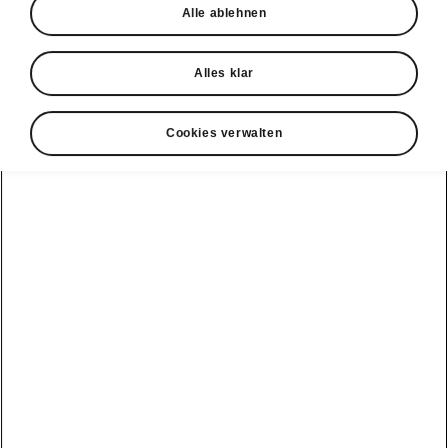
Alle ablehnen
Alles klar
Cookies verwalten
Škoda Epiq Einfaches Parkieren
Intelligenter Parkassistent
Der intelligente Parkassistent unterstützt Sie
beim Einparkieren in eine Reihe
parallel oder
rechtwinklig parkierter Fahrzeuge
und beim
Ausparkieren aus solchen Parklücken.
Das