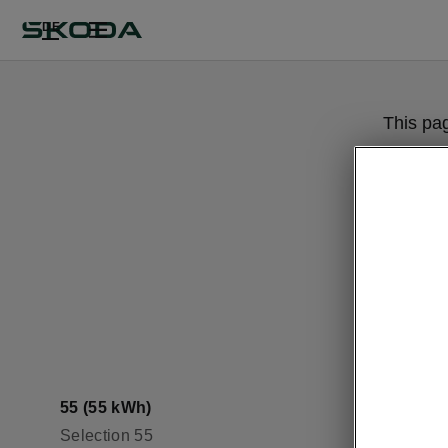
DE
This pa
55 (55 kWh)
Selection 55