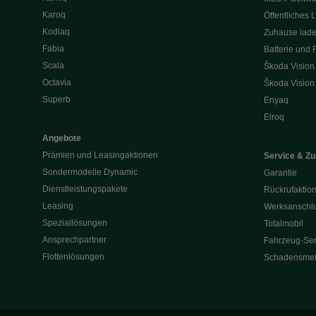
Karoq
Öffentliches 
Kodiaq
Zuhause lad
Fabia
Batterie und 
Scala
Škoda Vision
Octavia
Škoda Vision
Superb
Enyaq
Elroq
Angebote
Prämien und Leasingaktionen
Service & Z
Sondermodelle Dynamic
Garantie
Dienstleistungspakete
Rückrufaktio
Leasing
Werksanschlu
Speziallösungen
Totalmobil
Ansprechpartner
Fahrzeug-Ser
Flottenlösungen
Schadensme