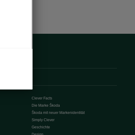
Clever Facts
Die Marke Škoda
Škoda mit neuer Markenidentität
Simply Clever
Geschichte
Design