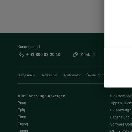
Kundendienst
+ 41 800 03 20 10
Kontakt
Siehe auch
Newsletter
Konfigurator
Škoda Partner
Probefahrt
Alle Fahrzeuge anzeigen
Elektromobili
Peaq
Tipps & Trick
Epiq
E-Fahrzeug S
Elroq
Batterie und 
Enyaq
Software Upd
Kamiq
ME3.7 Softwa