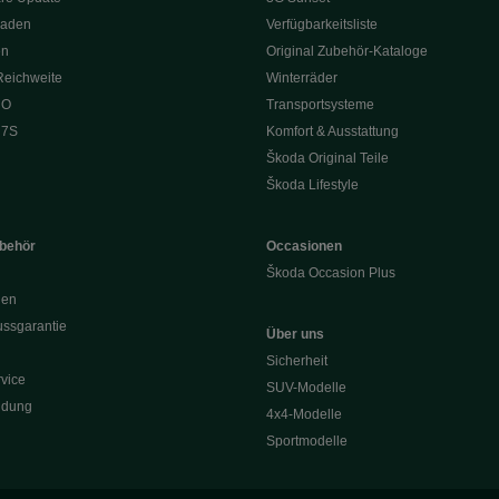
Laden
Verfügbarkeitsliste
en
Original Zubehör-Kataloge
Reichweite
Winterräder
 O
Transportsysteme
 7S
Komfort & Ausstattung
Škoda Original Teile
Škoda Lifestyle
ubehör
Occasionen
Škoda Occasion Plus
nen
ssgarantie
Über uns
Sicherheit
vice
SUV-Modelle
ldung
4x4-Modelle
Sportmodelle