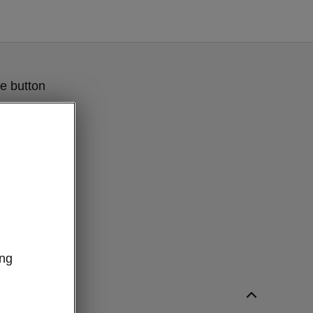
e button
ung