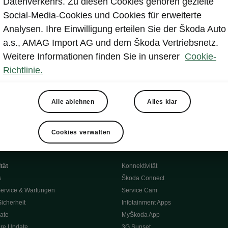
Datenverkehrs. Zu diesen Cookies gehören gezielte
Social-Media-Cookies und Cookies für erweiterte
Analysen. Ihre Einwilligung erteilen Sie der Škoda Auto
a.s., AMAG Import AG und dem Škoda Vertriebsnetz.
Weitere Informationen finden Sie in unserer
Cookie-
Richtlinie.
Alle ablehnen
Alles klar
Cookies verwalten
tät
Konnektivität
s
Škoda Connect
ervice & Wartungen
Service Cam
Sicherheit
Infotainment Apps
ate
MyŠkoda App
re Update
3G Sunset