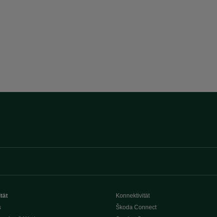
tät
Konnektivität
s
Škoda Connect