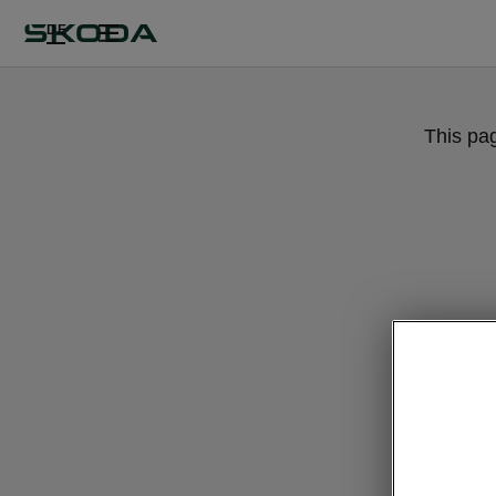
DE
This pa