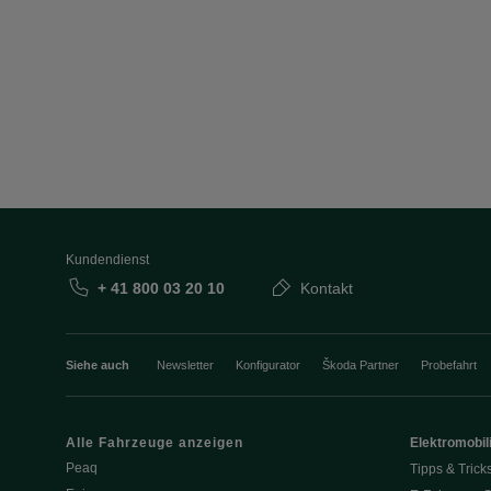
Kundendienst
+ 41 800 03 20 10
Kontakt
Siehe auch
Newsletter
Konfigurator
Škoda Partner
Probefahrt
Alle Fahrzeuge anzeigen
Elektromobili
Peaq
Tipps & Trick