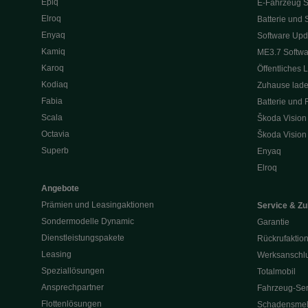
Epiq
E-Fahrzeug S
Elroq
Batterie und 
Enyaq
Software Upd
Kamiq
ME3.7 Softwa
Karoq
Öffentliches 
Kodiaq
Zuhause lad
Fabia
Batterie und 
Scala
Škoda Vision
Octavia
Škoda Vision
Superb
Enyaq
Elroq
Angebote
Prämien und Leasingaktionen
Service & Z
Sondermodelle Dynamic
Garantie
Dienstleistungspakete
Rückrufaktio
Leasing
Werksanschlu
Speziallösungen
Totalmobil
Ansprechpartner
Fahrzeug-Ser
Flottenlösungen
Schadensme