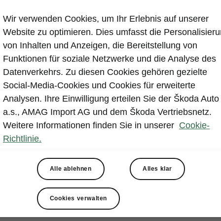
zeloptionen
Wir verwenden Cookies, um Ihr Erlebnis auf unserer
Website zu optimieren. Dies umfasst die Personalisier
von Inhalten und Anzeigen, die Bereitstellung von
oramadach
Funktionen für soziale Netzwerke und die Analyse des
ängerkupplung, mechanisch anklappbar
Datenverkehrs. Zu diesen Cookies gehören gezielte
rmepumpe
Social-Media-Cookies und Cookies für erweiterte
ptive Geschwindigkeitsregelanlage «Adaptive Cruise Co
Analysen. Ihre Einwilligung erteilen Sie der Škoda Auto
uzungsassistent mit Querverkehrerkennung von Fahrze
a.s., AMAG Import AG und dem Škoda Vertriebsnetz.
sgängern
Weitere Informationen finden Sie in unserer
Cookie-
Richtlinie.
Alle ablehnen
Alles klar
Cookies verwalten