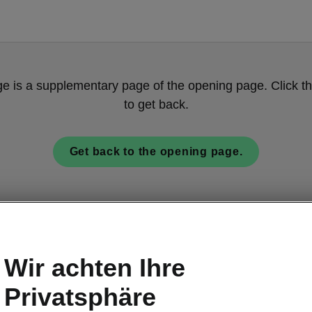
ge is a supplementary page of the opening page. Click th
to get back.
Get back to the opening page.
Wir achten Ihre
Privatsphäre