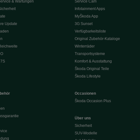
ervice & Wartungen
Service Cam
Sicherheit
Infotainment Apps
ate
MyŠkoda App
re Update
3G Sunset
Laden
Verfügbarkeitsliste
en
Original Zubehör-Kataloge
Reichweite
Winterräder
 O
Transportsysteme
 7S
Komfort & Ausstattung
Škoda Original Teile
Škoda Lifestyle
ubehör
Occasionen
Škoda Occasion Plus
nen
ssgarantie
Über uns
Sicherheit
vice
SUV-Modelle
ldung