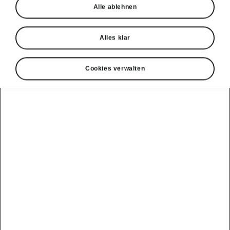
Alle ablehnen
Alles klar
Cookies verwalten
Škoda Peaq Sicherheit
Fahrassistenzsysteme
Der Peaq ist mit hochmodernen
Fahrerassistenzsystemen ausgestattet, die
Ihnen, Ihren Passagieren, Fussgänger/-innen,
Velofahrer/-innen und anderen