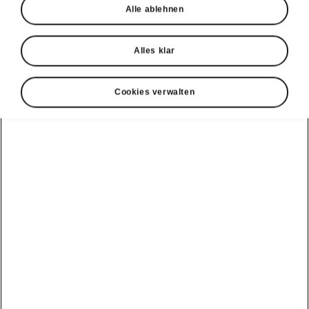
Alle ablehnen
Alles klar
Cookies verwalten
Škoda Peaq Smarte Technologie
Bündige Türgriffe
Erleben Sie die perfekte Verschmelzung von
Form und Funktion. Der Peaq verfügt über
bündige Türgriffe, die
sanft
in der Karosserie
versenkt werden,
wodurch ein schlankes