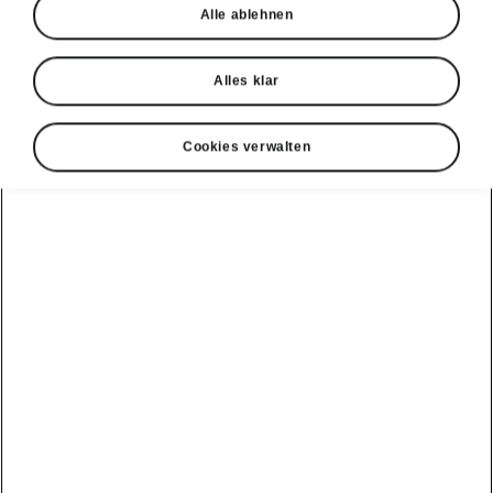
Alle ablehnen
Alles klar
Cookies verwalten
Škoda Peaq Technologie
Bidirektionales Laden
Mit bidirektionalem Laden (V2L und V2H) kann
der Škoda Peaq nicht nur Energie aufnehmen,
sondern sie auch abgeben. Die
Hochvoltbatterie kann externe Geräte mit Strom