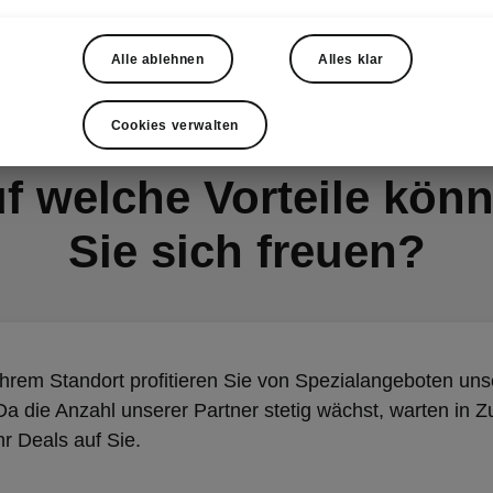
Alle ablehnen
Alles klar
Cookies verwalten
f welche Vorteile kön
Sie sich freuen?
hrem Standort profitieren Sie von Spezialangeboten uns
Da die Anzahl unserer Partner stetig wächst, warten in Z
r Deals auf Sie.