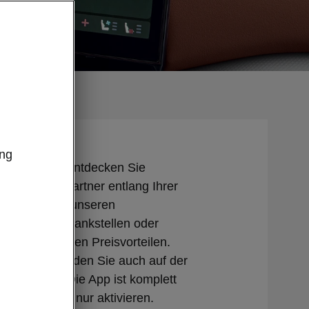
ung
gebote»-App entdecken Sie
als unserer Partner entlang Ihrer
tieren Sie bei unseren
lern, Partnertankstellen oder
von besonderen Preisvorteilen.
r Angebote finden Sie auch auf der
Škoda App. Die App ist komplett
ie müssen sie nur aktivieren.