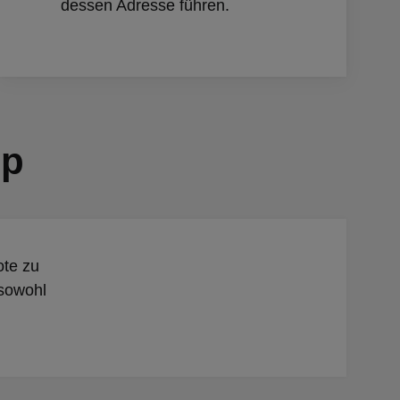
dessen Adresse führen.
pp
ote zu
 sowohl