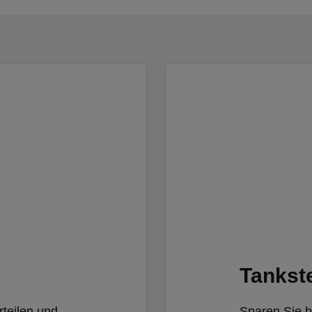
Tankste
rteilen und
Sparen Sie 