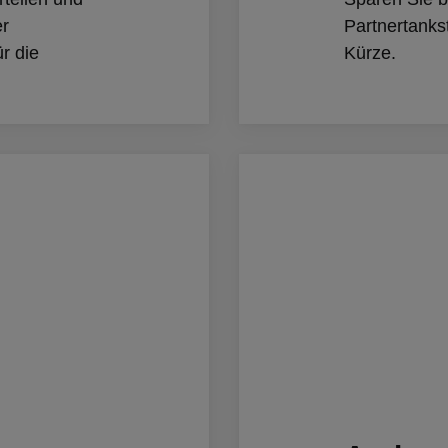
er
Partnertankst
ür die
Kürze.