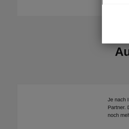
Au
Je nach I
Partner. 
noch meh