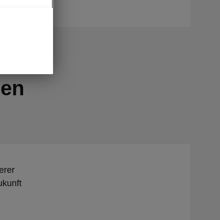
nen
erer
ukunft