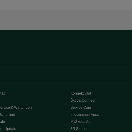
tät
Konnektivität
s
Škoda Connect
ervice & Wartungen
Service Cam
Sicherheit
Infotainment Apps
ate
MyŠkoda App
re Update
3G Sunset