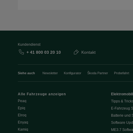
Kundendienst
+ 41 800 03 20 10
Kontakt
Siehe auch
Newsletter
Konfigurator
Škoda Partner
Probefahrt
Alle Fahrzeuge anzeigen
Elektromobili
Peaq
Tipps & Trick
Epiq
E-Fahrzeug S
Elroq
Batterie und 
Enyaq
Software Upd
Kamiq
ME3.7 Softwa