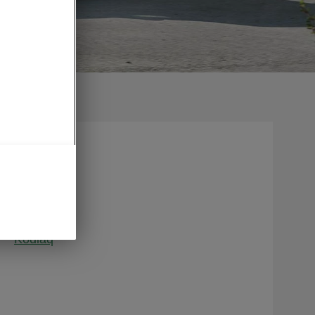
Kamiq
Karoq
Kodiaq