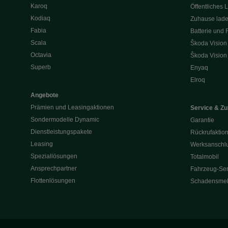
Karoq
Öffentliches 
Kodiaq
Zuhause lad
Fabia
Batterie und 
Scala
Škoda Vision
Octavia
Škoda Vision
Superb
Enyaq
Elroq
Angebote
Prämien und Leasingaktionen
Service & Z
Sondermodelle Dynamic
Garantie
Dienstleistungspakete
Rückrufaktio
Leasing
Werksanschlu
Speziallösungen
Totalmobil
Ansprechpartner
Fahrzeug-Ser
Flottenlösungen
Schadensme