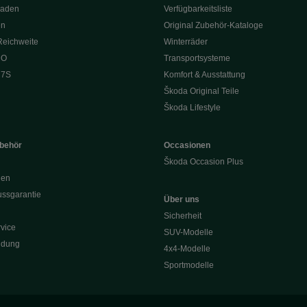
Laden
Verfügbarkeitsliste
en
Original Zubehör-Kataloge
Reichweite
Winterräder
 O
Transportsysteme
 7S
Komfort & Ausstattung
Škoda Original Teile
Škoda Lifestyle
ubehör
Occasionen
Škoda Occasion Plus
nen
ssgarantie
Über uns
Sicherheit
vice
SUV-Modelle
ldung
4x4-Modelle
Sportmodelle