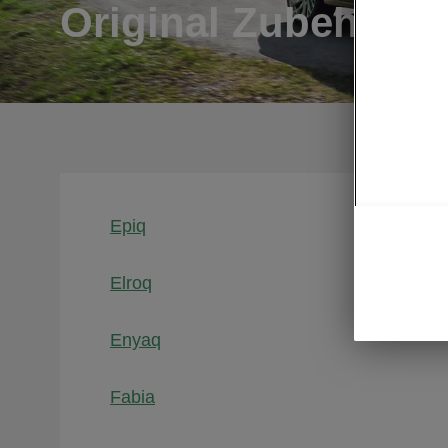
Original Zubehör-K
Epiq
Elroq
Enyaq
Fabia