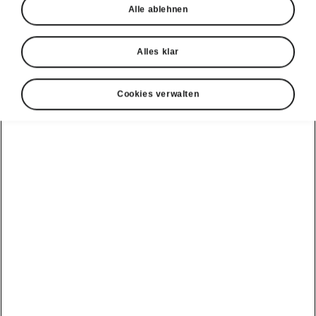
Alle ablehnen
Alles klar
Cookies verwalten
Parkieren
Intelligenter Park Assist
Der intelligente Park Assist unterstützt den
Fahrer beim Einparkieren in eine Reihe
parallel
oder
rechtwinklig parkierter