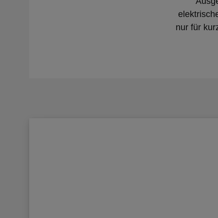
Ausge
elektrisc
nur für ku