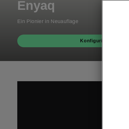
Enyaq
Ein Pionier in Neuauflage
Konfigurieren
Diese Inha
Mit dem 
Kenntnis