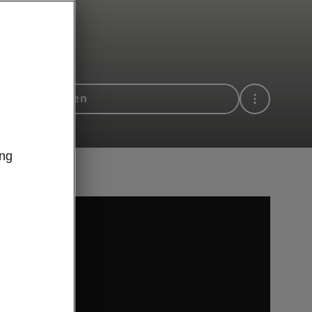
hrt vereinbaren
ung
utube.com).
n Sie zur
 externen