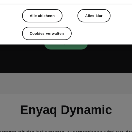
verarbeitet werden können, und Sie bestätigen, dass S
e den entsprechenden Datenschutzhinweisen dieses 
Alle ablehnen
Alles klar
vertraut sind.
www.youtube.com
Cookies verwalten
Akzeptieren
Enyaq Dynamic