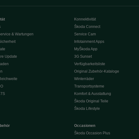
tät
Konnektivität
s
Škoda Connect
ervice & Wartungen
Service Cam
Sicherheit
Infotainment Apps
ate
MyŠkoda App
re Update
3G Sunset
Laden
Verfügbarkeitsliste
en
Original Zubehör-Kataloge
Reichweite
Winterräder
 O
Transportsysteme
 7S
Komfort & Ausstattung
Škoda Original Teile
Škoda Lifestyle
ubehör
Occasionen
Škoda Occasion Plus