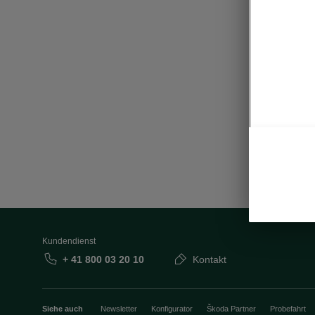
Kundendienst
+ 41 800 03 20 10
Kontakt
Siehe auch
Newsletter
Konfigurator
Škoda Partner
Probefahrt