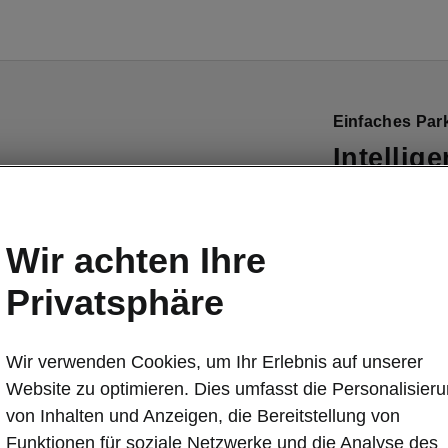
Einfaches Par
Intellig
Der intelligen
Einparkieren 
Wir achten Ihre
parkierter F
solchen Parkl
Privatsphäre
das Bremsen u
rückwärts). E
Wir verwenden Cookies, um Ihr Erlebnis auf unserer
vermeidet Koll
Website zu optimieren. Dies umfasst die Personalisier
von Inhalten und Anzeigen, die Bereitstellung von
Funktionen für soziale Netzwerke und die Analyse des