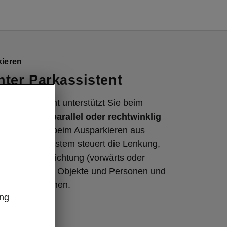
kieren
enter Parkassistent
te Parkassistent unterstützt Sie beim
in eine Reihe
parallel oder rechtwinklig
ahrzeuge
und beim Ausparkieren aus
ücken. Das System steuert die Lenkung,
nd die Fahrtrichtung (vorwärts oder
s erkennt auch Objekte und Personen und
isionen mit ihnen.
ung