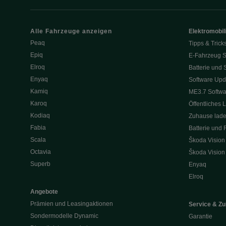
Alle Fahrzeuge anzeigen
Elektromobili
Peaq
Tipps & Trick
Epiq
E-Fahrzeug S
Elroq
Batterie und 
Enyaq
Software Upd
Kamiq
ME3.7 Softwa
Karoq
Öffentliches 
Kodiaq
Zuhause lad
Fabia
Batterie und 
Scala
Škoda Vision
Octavia
Škoda Vision
Superb
Enyaq
Elroq
Angebote
Prämien und Leasingaktionen
Service & Z
Sondermodelle Dynamic
Garantie