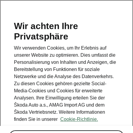
DE
Wir achten Ihre
Privatsphäre
Wir verwenden Cookies, um Ihr Erlebnis auf
unserer Website zu optimieren. Dies umfasst die
Personalisierung von Inhalten und Anzeigen, die
Bereitstellung von Funktionen für soziale
Netzwerke und die Analyse des Datenverkehrs.
Zu diesen Cookies gehören gezielte Social-
Media-Cookies und Cookies für erweiterte
Analysen. Ihre Einwilligung erteilen Sie der
Škoda Auto a.s., AMAG Import AG und dem
ŠKODA ENYAQ Coupé RS iV
Škoda Vertriebsnetz. Weitere Informationen
finden Sie in unserer
Cookie-Richtlinie.
2022-02-04T09:26:57.981+00:00
ŠKODA erweitert seine rein