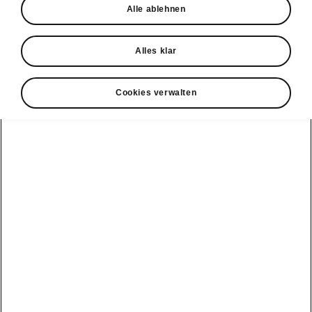
Alle ablehnen
batterieelektrische ENYAQ iV Familie um
ein emotional gestaltetes Coupé und die
erste RS-Variante
Alles klar
Sportlich-elegante Linienführung und
grosszügiges Platzangebot im Innenraum
Cookies verwalten
Zwei Batteriegrössen, vier
Leistungsstufen von 132* bis 220 kW**,
Heck- oder Allradantrieb
Spezifikationen für die Schweiz: Eine
Batteriegrösse, zwei Leistungsstufen von
195 kW bis 220 kW, Allradantrieb
Bis zu 545 Kilometer*** Reichweite im
WLTP-Zyklus und kurze Ladezeiten
Mehr Nachhaltigkeit: Sitzbezüge aus
Schurwolle und recycelten PET-
Flaschen, ökologisch gegerbtes Leder