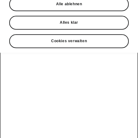
Alle ablehnen
Nach der Fusion der Unternehmen wird das
Werk erweitert und für die moderne
Alles klar
Fliessbandfertigung ausgestattet. Im Jahr
1930 steht das Werk aufgrund der
Cookies verwalten
Weltwirtschaftskrise vor besonderen
Herausforderungen und beginnt mit der
Produktion eines Autos nach einem gänzlich
neuen Konzept – der Škoda 418 POPULAR
wird zur Grundlage für individuelle
Baureihen.