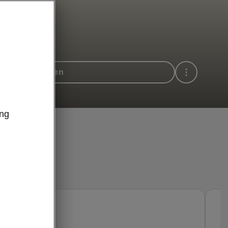
hrt vereinbaren
ung