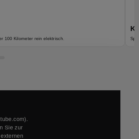
Ko
r 100 Kilometer rein elektrisch.
Spor
utube.com).
n Sie zur
 externen