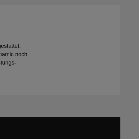
stattet.
ynamic noch
stungs-