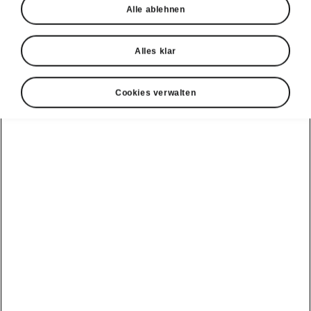
Alle ablehnen
Alles klar
Cookies verwalten
Software-Update ME3.7
Powerpass Map integriert ins
Navigationssystem*
Mit Powerpass Map finden Sie detaillierte
Informationen zu Ladestationen direkt im