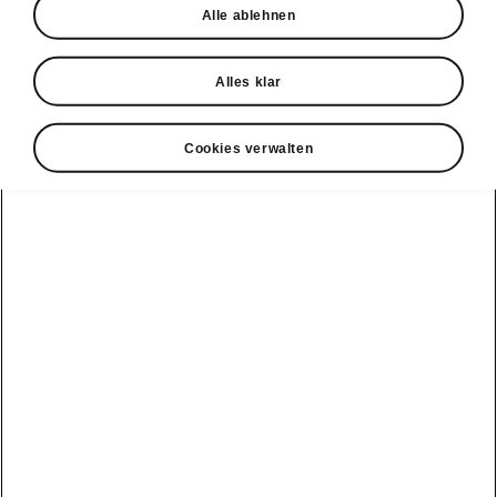
Alle ablehnen
• Lendenwirbelstütze (Fahrer- und
Beifahrersitz)
• SunSet
Alles klar
• KESSY
Cookies verwalten
Kundendienst
+ 41 800 03 20 10
Kontakt