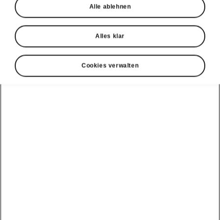
Alle ablehnen
Alles klar
Cookies verwalten
Konnektivität
Modernste
Infotainmentsysteme
Der Kodiaq iV bietet serienmässige das
13-Zoll
Škoda Navigationssystem
inklusive