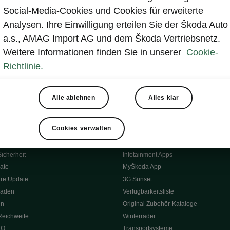
Social-Media-Cookies und Cookies für erweiterte
Analysen. Ihre Einwilligung erteilen Sie der Škoda Auto
a.s., AMAG Import AG und dem Škoda Vertriebsnetz.
Weitere Informationen finden Sie in unserer
Cookie-
Richtlinie.
Alle ablehnen
Alles klar
tät
Konnektivität
Cookies verwalten
s
Škoda Connect
ervice & Wartungen
Service Cam
Sicherheit
Infotainment Apps
ate
MyŠkoda App
re Update
3G Sunset
Laden
Verfügbarkeitsliste
en
Original Zubehör-Kataloge
Reichweite
Winterräder
 O
Transportsysteme