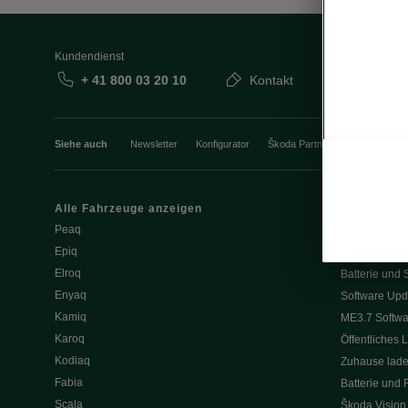
Kundendienst
+ 41 800 03 20 10
Kontakt
Siehe auch
Newsletter
Konfigurator
Škoda Partner
Probefahrt
Alle Fahrzeuge anzeigen
Elektromobili
Peaq
Tipps & Trick
Epiq
E-Fahrzeug S
Elroq
Batterie und 
Enyaq
Software Upd
Kamiq
ME3.7 Softwa
Karoq
Öffentliches 
Kodiaq
Zuhause lad
Fabia
Batterie und 
Scala
Škoda Vision