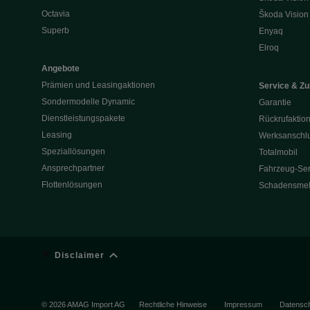
Octavia
Škoda Vision
Superb
Enyaq
Elroq
Angebote
Prämien und Leasingaktionen
Service & Z
Sondermodelle Dynamic
Garantie
Dienstleistungspakete
Rückrufaktio
Leasing
Werksanschlu
Speziallösungen
Totalmobil
Ansprechpartner
Fahrzeug-Ser
Flottenlösungen
Schadensme
Disclaimer
© 2026 AMAG Import AG
Rechtliche Hinweise
Impressum
Datensc