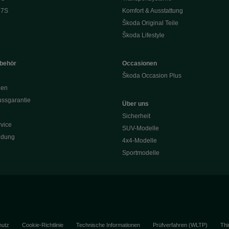
 7S
Komfort & Ausstattung
Škoda Original Teile
Škoda Lifestyle
ubehör
Occasionen
Škoda Occasion Plus
nen
ssgarantie
Über uns
Sicherheit
vice
SUV-Modelle
ldung
4x4-Modelle
Sportmodelle
hutz
Cookie-Richtlinie
Technische Informationen
Prüfverfahren (WLTP)
Thi