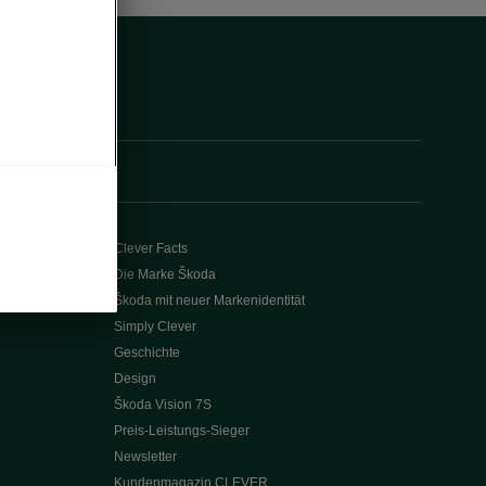
Clever Facts
Die Marke Škoda
Škoda mit neuer Markenidentität
Simply Clever
Geschichte
Design
Škoda Vision 7S
Preis-Leistungs-Sieger
Newsletter
Kundenmagazin CLEVER