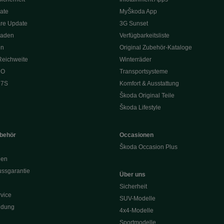
ate
MyŠkoda App
re Update
3G Sunset
Laden
Verfügbarkeitsliste
en
Original Zubehör-Kataloge
Reichweite
Winterräder
 O
Transportsysteme
 7S
Komfort & Ausstattung
Škoda Original Teile
Škoda Lifestyle
ubehör
Occasionen
Škoda Occasion Plus
nen
ssgarantie
Über uns
Sicherheit
vice
SUV-Modelle
ldung
4x4-Modelle
Sportmodelle