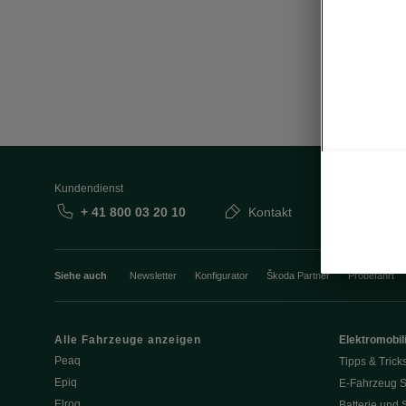
Kundendienst
+ 41 800 03 20 10
Kontakt
Siehe auch
Newsletter
Konfigurator
Škoda Partner
Probefahrt
Alle Fahrzeuge anzeigen
Elektromobili
Peaq
Tipps & Trick
Epiq
E-Fahrzeug S
Elroq
Batterie und 