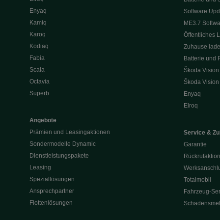
Enyaq
Software Upd
Kamiq
ME3.7 Softwa
Karoq
Öffentliches 
Kodiaq
Zuhause lad
Fabia
Batterie und 
Scala
Škoda Vision
Octavia
Škoda Vision
Superb
Enyaq
Elroq
Angebote
Prämien und Leasingaktionen
Service & Z
Sondermodelle Dynamic
Garantie
Dienstleistungspakete
Rückrufaktio
Leasing
Werksanschlu
Speziallösungen
Totalmobil
Ansprechpartner
Fahrzeug-Ser
Flottenlösungen
Schadensme