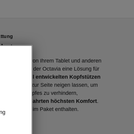
ttung
aket
 eine Pause von Ihrem Tablet und anderen
n wollen, hat der Octavia eine Lösung für
nk der
speziell entwickelten Kopfstützen
itze
, die sich zur Seite neigen lassen, um
Kippen des Kopfes zu verhindern,
e
auf langen Fahrten höchsten Komfort
.
nd ebenfalls im Paket enthalten.
ung