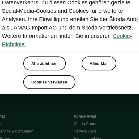
Datenverkehrs. Zu diesen Cookies gehören gezielte
Social-Media-Cookies und Cookies für erweiterte
Analysen. Ihre Einwilligung erteilen Sie der Škoda Auto
a.s., AMAG Import AG und dem Škoda Vertriebsnetz.
Weitere Informationen finden Sie in unserer
Cookie-
Richtlinie.
Alle ablehnen
Alles klar
Cookies verwalten
tät
Konnektivität
s
Škoda Connect
ervice & Wartungen
Service Cam
Sicherheit
Infotainment Apps