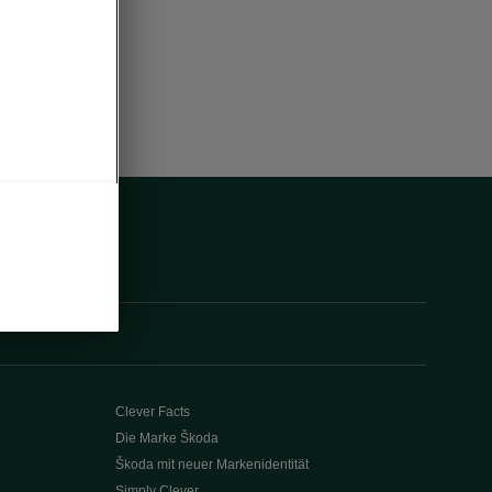
Clever Facts
Die Marke Škoda
Škoda mit neuer Markenidentität
Simply Clever