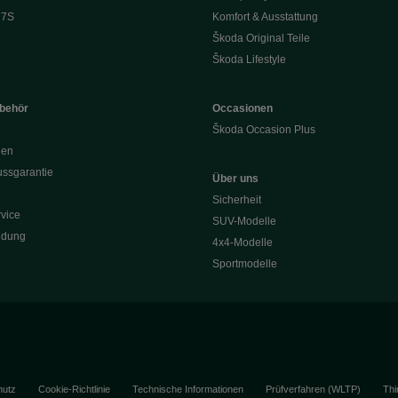
 7S
Komfort & Ausstattung
Škoda Original Teile
Škoda Lifestyle
ubehör
Occasionen
Škoda Occasion Plus
nen
ssgarantie
Über uns
Sicherheit
vice
SUV-Modelle
ldung
4x4-Modelle
Sportmodelle
hutz
Cookie-Richtlinie
Technische Informationen
Prüfverfahren (WLTP)
Thi