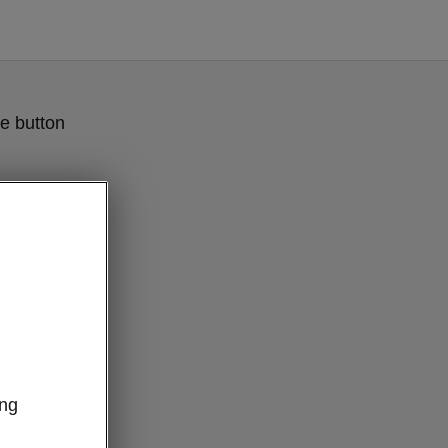
e button
ung
 Komfort