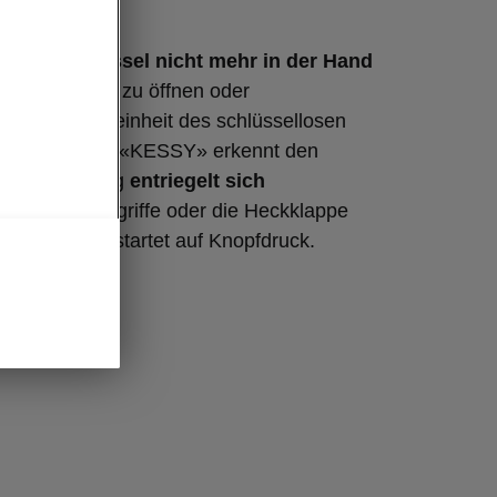
Ihren Schlüssel nicht mehr in der Hand
 Ihren Wagen zu öffnen oder
. Die Steuereinheit des schlüssellosen
 Startsystems «KESSY» erkennt den
d das Fahrzeug
entriegelt sich
wenn die Türgriffe oder die Heckklappe
. Der Motor startet auf Knopfdruck.