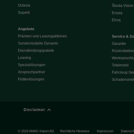
Octavia
Škoda Vision
Superb
Enyaq
Elroq
Angebote
Prämien und Leasingaktionen
Service & Z
Sondermodelle Dynamic
Garantie
Dienstleistungspakete
Rückrufaktio
Leasing
Werksanschlu
Speziallösungen
Totalmobil
Ansprechpartner
Fahrzeug-Ser
Flottenlösungen
Schadensme
Disclaimer
© 2026 AMAG Import AG
Rechtliche Hinweise
Impressum
Datensc