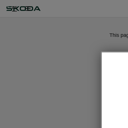
DE
This pa