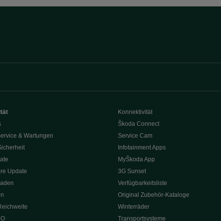
tät
Konnektivität
s
Škoda Connect
ervice & Wartungen
Service Cam
Sicherheit
Infotainment Apps
ate
MyŠkoda App
re Update
3G Sunset
Laden
Verfügbarkeitsliste
en
Original Zubehör-Kataloge
Reichweite
Winterräder
 O
Transportsysteme