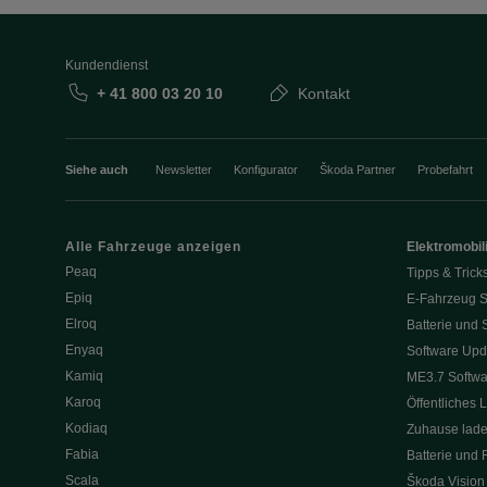
Kundendienst
+ 41 800 03 20 10
Kontakt
Siehe auch
Newsletter
Konfigurator
Škoda Partner
Probefahrt
Alle Fahrzeuge anzeigen
Elektromobili
Peaq
Tipps & Trick
Epiq
E-Fahrzeug S
Elroq
Batterie und 
Enyaq
Software Upd
Kamiq
ME3.7 Softwa
Karoq
Öffentliches 
Kodiaq
Zuhause lad
Fabia
Batterie und 
Scala
Škoda Vision