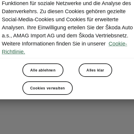
KESSY
Funktionen für soziale Netzwerke und die Analyse des
Datenverkehrs. Zu diesen Cookies gehören gezielte
Sie
brauchen 
Social-Media-Cookies und Cookies für erweiterte
zu halten
, um
Analysen. Ihre Einwilligung erteilen Sie der Škoda Auto
abzuschliessen
a.s., AMAG Import AG und dem Škoda Vertriebsnetz.
Schliess- und
Weitere Informationen finden Sie in unserer
Cookie-
Schlüssel un
Richtlinie.
automatisch,
bedient werden
Alle ablehnen
Alles klar
Cookies verwalten