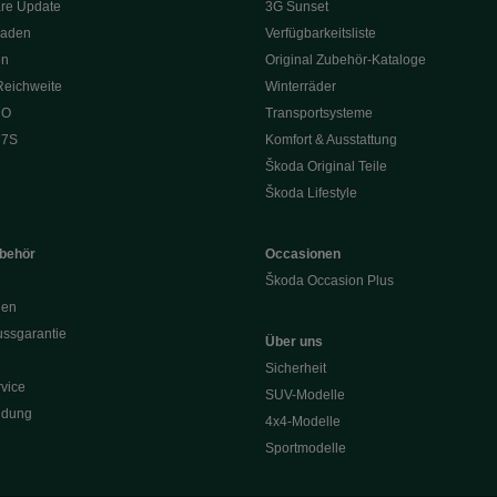
re Update
3G Sunset
Laden
Verfügbarkeitsliste
en
Original Zubehör-Kataloge
Reichweite
Winterräder
 O
Transportsysteme
 7S
Komfort & Ausstattung
Škoda Original Teile
Škoda Lifestyle
ubehör
Occasionen
Škoda Occasion Plus
nen
ssgarantie
Über uns
Sicherheit
vice
SUV-Modelle
ldung
4x4-Modelle
Sportmodelle