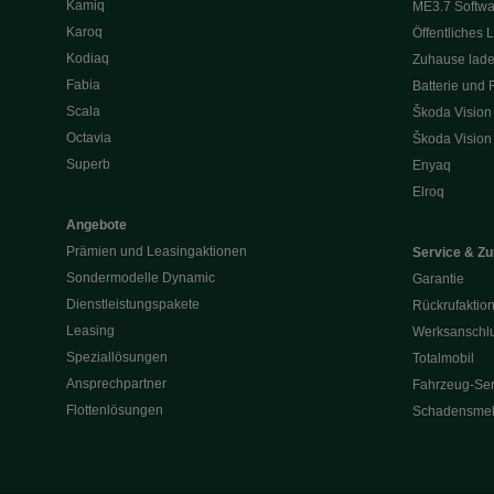
Kamiq
ME3.7 Softwa
Karoq
Öffentliches 
Kodiaq
Zuhause lad
Fabia
Batterie und 
Scala
Škoda Vision
Octavia
Škoda Vision
Superb
Enyaq
Elroq
Angebote
Prämien und Leasingaktionen
Service & Z
Sondermodelle Dynamic
Garantie
Dienstleistungspakete
Rückrufaktio
Leasing
Werksanschlu
Speziallösungen
Totalmobil
Ansprechpartner
Fahrzeug-Ser
Flottenlösungen
Schadensme