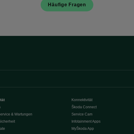
Häufige Fragen
tät
Konnektivität
s
Škoda Connect
ervice & Wartungen
Service Cam
Sicherheit
Infotainment Apps
ate
MyŠkoda App