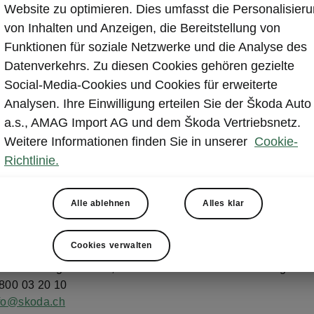
Website zu optimieren. Dies umfasst die Personalisier
von Inhalten und Anzeigen, die Bereitstellung von
Funktionen für soziale Netzwerke und die Analyse des
Datenverkehrs. Zu diesen Cookies gehören gezielte
Social-Media-Cookies und Cookies für erweiterte
Analysen. Ihre Einwilligung erteilen Sie der Škoda Auto
a.s., AMAG Import AG und dem Škoda Vertriebsnetz.
Weitere Informationen finden Sie in unserer
Cookie-
takt
Richtlinie.
Alle ablehnen
Alles klar
nvereinbarung, Rückruf und Werkstattbesuch wenden Sie sie 
Ihren Škoda Partner.
Cookies verwalten
 weitere Fragen haben, hilft Ihnen unser Kundendienst gerne 
0800 03 20 10
fo@skoda.ch