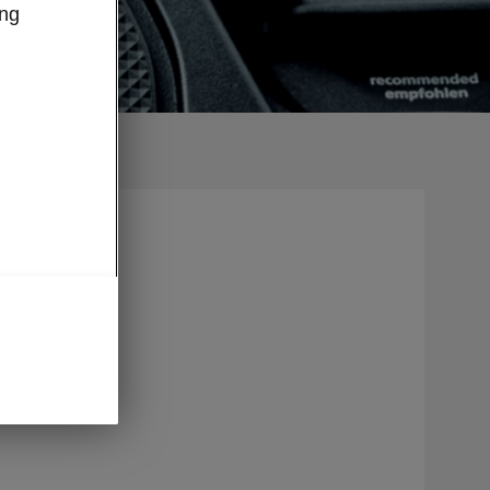
ung
bitte
weiter.