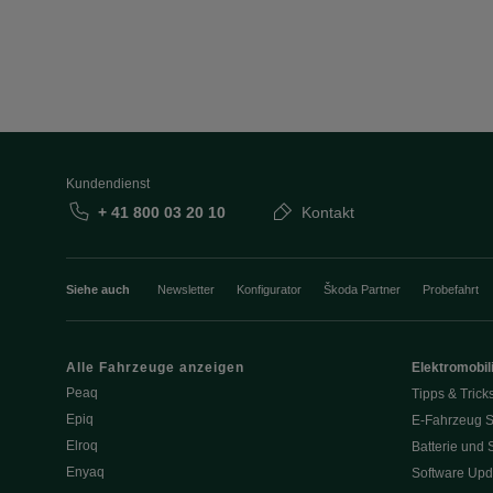
Kundendienst
+ 41 800 03 20 10
Kontakt
Siehe auch
Newsletter
Konfigurator
Škoda Partner
Probefahrt
Alle Fahrzeuge anzeigen
Elektromobili
Peaq
Tipps & Trick
Epiq
E-Fahrzeug S
Elroq
Batterie und 
Enyaq
Software Upd