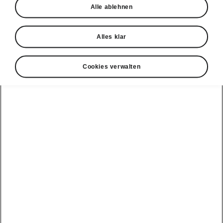
Infotainment Online
Alle ablehnen
Online-Routenberechnung
Alles klar
Online-Zielimport
Cookies verwalten
Online-Verkehrsinformationen
Ladestationen
Gracenote
Online POI Suche