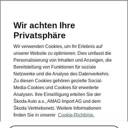
DE
Wir achten Ihre
SCHWEIZ
Privatsphäre
Wir verwenden Cookies, um Ihr Erlebnis auf
unserer Website zu optimieren. Dies umfasst die
Personalisierung von Inhalten und Anzeigen, die
Verfügbarkeit der Škoda
Bereitstellung von Funktionen für soziale
Netzwerke und die Analyse des Datenverkehrs.
Connect Dienste
Zu diesen Cookies gehören gezielte Social-
Media-Cookies und Cookies für erweiterte
anzeigen
Analysen. Ihre Einwilligung erteilen Sie der
Škoda Auto a.s., AMAG Import AG und dem
Škoda Vertriebsnetz. Weitere Informationen
Hier können Sie sich Serviceinformationen und Videos
ansehen. Klicken Sie dazu einfach auf einen bestimmten
finden Sie in unserer
Cookie-Richtlinie.
Service der untenstehenden Liste.