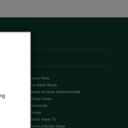
Clever Facts
Die Marke Škoda
Škoda mit neuer Markenidentität
ung
Simply Clever
Geschichte
Design
Škoda Vision 7S
Preis-Leistungs-Sieger