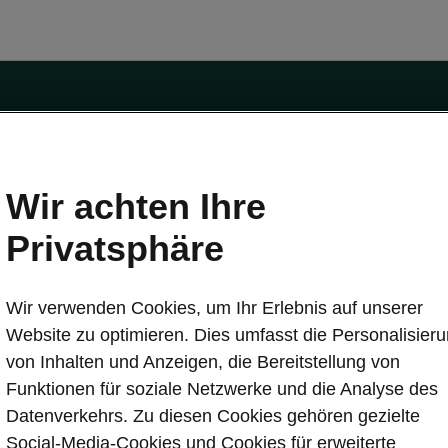
Wir achten Ihre
Privatsphäre
tät
Konnektivität
s
Škoda Connect
Wir verwenden Cookies, um Ihr Erlebnis auf unserer
ervice & Wartungen
Service Cam
Website zu optimieren. Dies umfasst die Personalisier
Sicherheit
Infotainment Apps
von Inhalten und Anzeigen, die Bereitstellung von
ate
MyŠkoda App
Funktionen für soziale Netzwerke und die Analyse des
re Update
3G Sunset
Datenverkehrs. Zu diesen Cookies gehören gezielte
Laden
Verfügbarkeitsliste
Social-Media-Cookies und Cookies für erweiterte
en
Original Zubehör-Kataloge