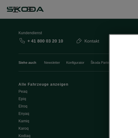
DE
Kundendienst
+ 41 800 03 20 10
Kontakt
Siehe auch
Newsletter
Konfigurator
Škoda Partner
Probefahrt
Alle Fahrzeuge anzeigen
Elektromobili
Peaq
Tipps & Trick
Epiq
E-Fahrzeug S
Elroq
Batterie und 
Enyaq
Software Upd
Kamiq
ME3.7 Softwa
Karoq
Öffentliches 
Kodiaq
Zuhause lad