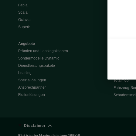
Fabia
Batterie und 
Scala
Škoda Vision
Octavia
Škoda Vision
Superb
Enyaq
Elroq
Angebote
Prämien und Leasingaktionen
Service & Z
Sondermodelle Dynamic
Garantie
Dienstleistungspakete
Rückrufaktio
Leasing
Werksanschlu
Speziallösungen
Totalmobil
Ansprechpartner
Fahrzeug-Ser
Flottenlösungen
Schadensme
Disclaimer
Elektrische Maximalleistung 195kW