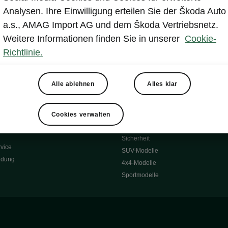
Reichweite
Winterräder
Analysen. Ihre Einwilligung erteilen Sie der Škoda Auto
 O
Transportsysteme
a.s., AMAG Import AG und dem Škoda Vertriebsnetz.
 7S
Komfort & Ausstattung
Weitere Informationen finden Sie in unserer
Cookie-
Škoda Original Teile
Richtlinie.
Škoda Lifestyle
Alle ablehnen
Alles klar
ubehör
Occasionen
Škoda Occasion Plus
nen
Cookies verwalten
ssgarantie
Über uns
Sicherheit
vice
SUV-Modelle
ldung
4x4-Modelle
Sportmodelle