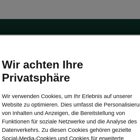
Wir achten Ihre
Privatsphäre
tät
Konnektivität
s
Škoda Connect
Wir verwenden Cookies, um Ihr Erlebnis auf unserer
ervice & Wartungen
Service Cam
Website zu optimieren. Dies umfasst die Personalisier
Sicherheit
Infotainment Apps
von Inhalten und Anzeigen, die Bereitstellung von
ate
MyŠkoda App
Funktionen für soziale Netzwerke und die Analyse des
re Update
3G Sunset
Datenverkehrs. Zu diesen Cookies gehören gezielte
Laden
Verfügbarkeitsliste
Social-Media-Cookies und Cookies für erweiterte
en
Original Zubehör-Kataloge