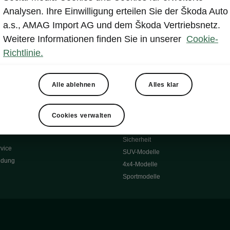
Reichweite
Winterräder
Analysen. Ihre Einwilligung erteilen Sie der Škoda Auto
 O
Transportsysteme
a.s., AMAG Import AG und dem Škoda Vertriebsnetz.
 7S
Komfort & Ausstattung
Weitere Informationen finden Sie in unserer
Cookie-
Škoda Original Teile
Richtlinie.
Škoda Lifestyle
Alle ablehnen
Alles klar
ubehör
Occasionen
Škoda Occasion Plus
nen
Cookies verwalten
ssgarantie
Über uns
Sicherheit
vice
SUV-Modelle
ldung
4x4-Modelle
Sportmodelle