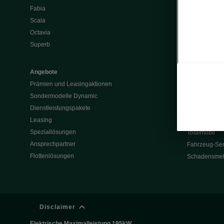
Fabia
Batterie und 
Scala
Škoda Vision
Octavia
Škoda Vision
Superb
Enyaq
Elroq
Angebote
Prämien und Leasingaktionen
Service & Z
Sondermodelle Dynamic
Garantie
Dienstleistungspakete
Rückrufaktio
Leasing
Werksanschlu
Speziallösungen
Totalmobil
Ansprechpartner
Fahrzeug-Ser
Flottenlösungen
Schadensme
Disclaimer
Elektrische Maximalleistung 195kW