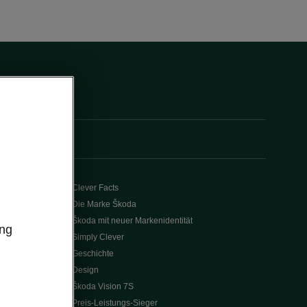
Clever Facts
Die Marke Škoda
Škoda mit neuer Markenidentität
ung
Simply Clever
Geschichte
Design
Škoda Vision 7S
Preis-Leistungs-Sieger