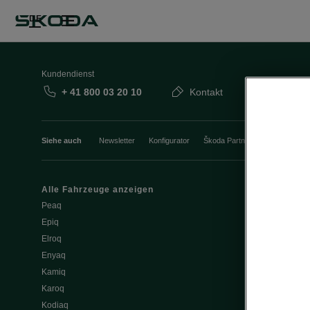
DE
Kundendienst
+ 41 800 03 20 10
Kontakt
Siehe auch
Newsletter
Konfigurator
Škoda Partner
Probefahrt
Alle Fahrzeuge anzeigen
Elektromobili
Peaq
Tipps & Trick
Epiq
E-Fahrzeug S
Elroq
Batterie und 
Enyaq
Software Upd
Kamiq
ME3.7 Softwa
Karoq
Öffentliches 
Kodiaq
Zuhause lad