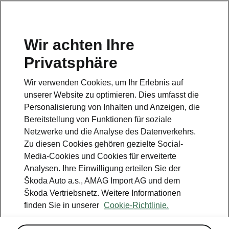
DE
Wir achten Ihre
Kundendienst
Privatsphäre
+ 41 800 03 20 10
Wir verwenden Cookies, um Ihr Erlebnis auf
Kontakt
unserer Website zu optimieren. Dies umfasst die
Personalisierung von Inhalten und Anzeigen, die
Bereitstellung von Funktionen für soziale
Netzwerke und die Analyse des Datenverkehrs.
Zu diesen Cookies gehören gezielte Social-
Media-Cookies und Cookies für erweiterte
Siehe auch
Analysen. Ihre Einwilligung erteilen Sie der
Newsletter
Škoda Auto a.s., AMAG Import AG und dem
Škoda Vertriebsnetz. Weitere Informationen
Konfigurator
finden Sie in unserer
Cookie-Richtlinie.
Škoda Partner