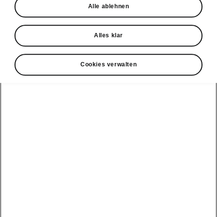
Alle ablehnen
Probefahrt
Alles klar
Cookies verwalten
Konnektivität
Clever Facts
Škoda Connect
Die Marke
Alle
Elektromobilität
Škoda
Fahrzeuge
Service Cam
anzeigen
Tipps & Tricks
Škoda mit neuer
Markenidentität
Infotainment
Peaq
E-Fahrzeug
Apps
Service &
Simply Clever
Wartungen
Epiq
MyŠkoda App
Geschichte
Batterie und
Elroq
3G Sunset
Sicherheit
Design
Enyaq
Verfügbarkeitsliste
Software Update
Škoda Vision 7S
Kamiq
Original
ME3.7 Software
Zubehör-
Preis-Leistungs-
Update
Karoq
Kataloge
Sieger
Öffentliches
Kodiaq
Winterräder
Newsletter