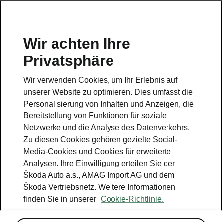
DE
Wir achten Ihre
Kundendienst
Privatsphäre
+ 41 800 03 20 10
Wir verwenden Cookies, um Ihr Erlebnis auf
Kontakt
unserer Website zu optimieren. Dies umfasst die
Personalisierung von Inhalten und Anzeigen, die
Bereitstellung von Funktionen für soziale
Netzwerke und die Analyse des Datenverkehrs.
Zu diesen Cookies gehören gezielte Social-
Media-Cookies und Cookies für erweiterte
Siehe auch
Analysen. Ihre Einwilligung erteilen Sie der
Newsletter
Škoda Auto a.s., AMAG Import AG und dem
Škoda Vertriebsnetz. Weitere Informationen
Konfigurator
finden Sie in unserer
Cookie-Richtlinie.
Škoda Partner