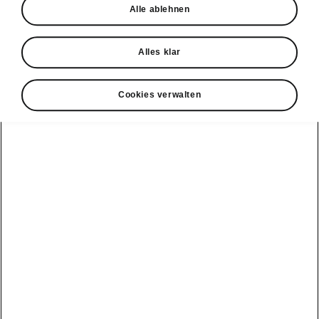
Alle ablehnen
Probefahrt
Alles klar
Cookies verwalten
Konnektivität
Clever Facts
Škoda Connect
Die Marke
Alle
Elektromobilität
Škoda
Fahrzeuge
Service Cam
anzeigen
Tipps & Tricks
Škoda mit neuer
Markenidentität
Infotainment
Peaq
E-Fahrzeug
Apps
Service &
Simply Clever
Wartungen
Epiq
MyŠkoda App
Geschichte
Batterie und
Elroq
3G Sunset
Sicherheit
Design
Enyaq
Verfügbarkeitsliste
Software Update
Škoda Vision 7S
Kamiq
Original
ME3.7 Software
Zubehör-
Preis-Leistungs-
Update
Karoq
Kataloge
Sieger
Öffentliches
Kodiaq
Winterräder
Newsletter