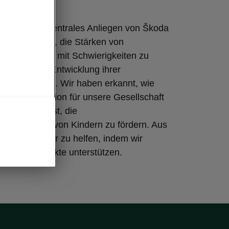
r Kinder
Kinder ist ein zentrales Anliegen von Škoda
 besteht darin, die Stärken von
n Kindern, die mit Schwierigkeiten zu
, sowie die Entwicklung ihrer
nz zu fördern. Wir haben erkannt, wie
chste Generation für unsere Gesellschaft
 wesentlich ist, die
sentwicklung von Kindern zu fördern. Aus
versuchen wir zu helfen, indem wir
een und Projekte unterstützen.