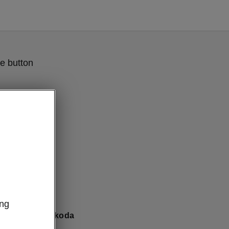
e button
ung
twortung bei Škoda