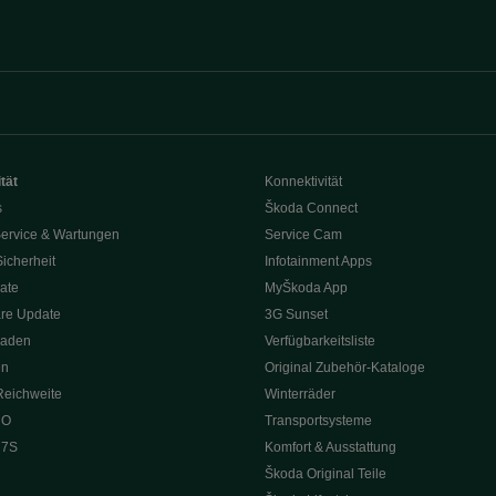
tät
Konnektivität
s
Škoda Connect
ervice & Wartungen
Service Cam
Sicherheit
Infotainment Apps
ate
MyŠkoda App
re Update
3G Sunset
Laden
Verfügbarkeitsliste
en
Original Zubehör-Kataloge
Reichweite
Winterräder
 O
Transportsysteme
 7S
Komfort & Ausstattung
Škoda Original Teile