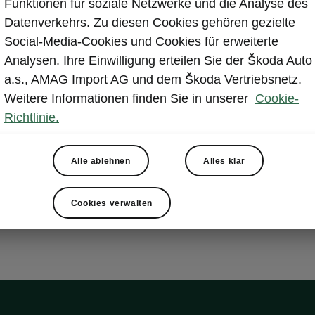
Funktionen für soziale Netzwerke und die Analyse des
Hilfe fü
Datenverkehrs. Zu diesen Cookies gehören gezielte
Die Hilfe für 
Social-Media-Cookies und Cookies für erweiterte
Auto. Das Ziel
Analysen. Ihre Einwilligung erteilen Sie der Škoda Auto
benachteiligte
a.s., AMAG Import AG und dem Škoda Vertriebsnetz.
kämpfen haben
Weitere Informationen finden Sie in unserer
Cookie-
Sozialkompete
Richtlinie.
wichtig die nä
ist und dass es
Alle ablehnen
Alles klar
Persönlichkeit
diesem Grund 
Cookies verwalten
grossartige Id