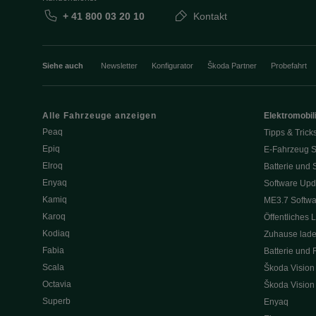
+ 41 800 03 20 10
Kontakt
Siehe auch
Newsletter
Konfigurator
Škoda Partner
Probefahrt
Alle Fahrzeuge anzeigen
Elektromobili
Peaq
Tipps & Trick
Epiq
E-Fahrzeug S
Elroq
Batterie und 
Enyaq
Software Upd
Kamiq
ME3.7 Softwa
Karoq
Öffentliches 
Kodiaq
Zuhause lad
Fabia
Batterie und 
Scala
Škoda Vision
Octavia
Škoda Vision
Superb
Enyaq