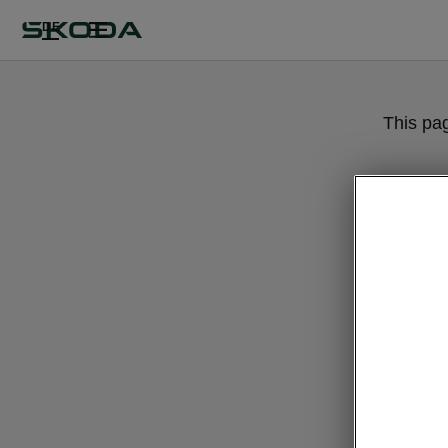
DE
This pa