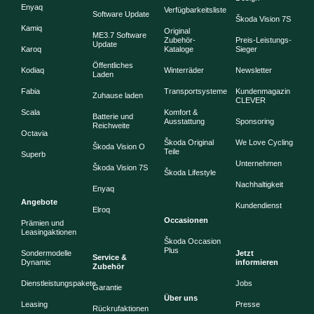
Enyaq
Verfügbarkeitsliste
Software Update
Škoda Vision 7S
Kamiq
Original
ME3.7 Software
Zubehör-
Preis-Leistungs-
Update
Karoq
Kataloge
Sieger
Öffentliches
Kodiaq
Winterräder
Newsletter
Laden
Fabia
Transportsysteme
Kundenmagazin
Zuhause laden
CLEVER
Scala
Komfort &
Batterie und
Ausstattung
Sponsoring
Reichweite
Octavia
Škoda Original
We Love Cycling
Škoda Vision O
Teile
Superb
Unternehmen
Škoda Vision 7S
Škoda Lifestyle
Nachhaltigkeit
Enyaq
Angebote
Kundendienst
Elroq
Occasionen
Prämien und
Leasingaktionen
Škoda Occasion
Plus
Sondermodelle
Jetzt
Service &
Dynamic
informieren
Zubehör
Dienstleistungspakete
Jobs
Garantie
Über uns
Leasing
Presse
Rückrufaktionen