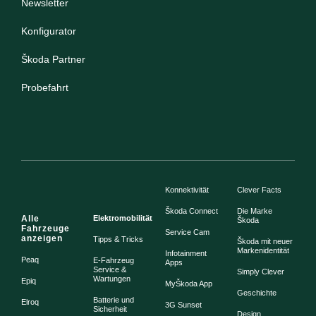
Newsletter
Konfigurator
Škoda Partner
Probefahrt
Konnektivität
Clever Facts
Škoda Connect
Die Marke
Alle
Elektromobilität
Škoda
Fahrzeuge
Service Cam
anzeigen
Tipps & Tricks
Škoda mit neuer
Markenidentität
Infotainment
Peaq
E-Fahrzeug
Apps
Service &
Simply Clever
Wartungen
Epiq
MyŠkoda App
Geschichte
Batterie und
Elroq
3G Sunset
Sicherheit
Design